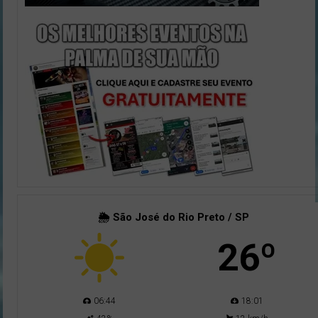
🌦 São José do Rio Preto / SP
26º
06:44
18:01