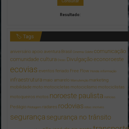
Consultar
Resultado:
🏷 Tags
comunicação
aniversário
apoio
aventura
Brasil
Cinema
Colete
comunidade
cultura
Divulgação
econoroeste
Dicas
ecovias
eventos
feriado
Free Flow
Honda
informação
infraestrutura
maio amarelo
marketing
Manutenção
mobilidade
moto
motocicletas
motociclismo
motociclistas
noroeste paulista
motoqueiros
motos
notícias
rodovias
Pedágio
radares
Pilotagem
rotas incríveis
segurança
segurança no trânsito
transport