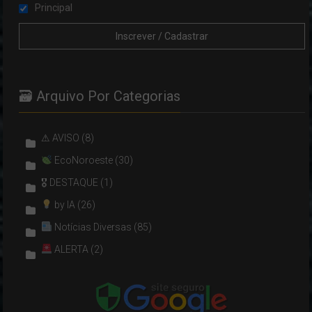
Principal
🗃 Arquivo Por Categorias
⚠ AVISO
(8)
EcoNoroeste
(30)
🎖 DESTAQUE
(1)
by IA
(26)
Notícias Diversas
(85)
ALERTA
(2)