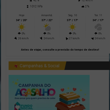
42%
12 km/h
1012 hPa
2%
Hoje
Amanhã.
Seg. 10
Ter. 11
34º / 20º
37º / 22º
37º / 17º
34º / 17º
0%
0%
0%
0%
26 km/h
24 km/h
27 km/h
24 km/h
Antes de viajar, consulte a previsão do tempo de destino!
Campanhas & Social