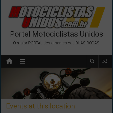
Pular
para
o
conteúdo
Portal Motociclistas Unidos
O maior PORTAL dos amantes das DUAS RODAS!
Events at this location