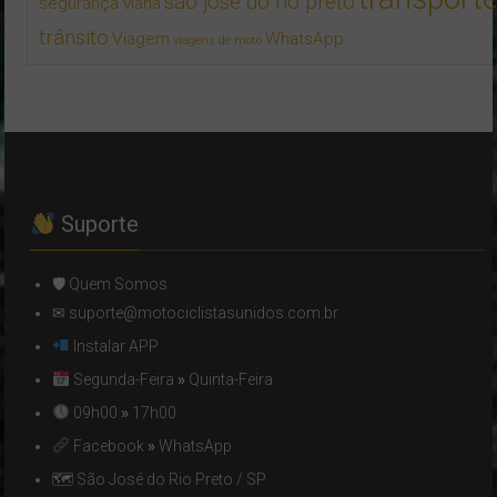
são josé do rio preto
segurança viária
trânsito
Viagem
WhatsApp
viagens de moto
Suporte
🛡 Quem Somos
✉ suporte@motociclistasunidos.com.br
Instalar APP
Segunda-Feira
»
Quinta-Feira
09h00
»
17h00
Facebook
»
WhatsApp
🗺 São José do Rio Preto / SP