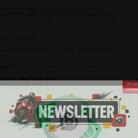
gião central à região dos condomínios e ao distrito de
 que são obrigados a fazer a volta no pé do viaduto sobre a
bra”, explicou o secretário de Trânsito e Transportes, major
am sobre a mudança.
o com a Murchid Homsi até o início do viaduto sobre a BR-
ipal
Fonte:
Secretaria de Trânsito e Transportes de São José do Rio Preto
te Paulista reforça operação no feriado de Corpus Christi