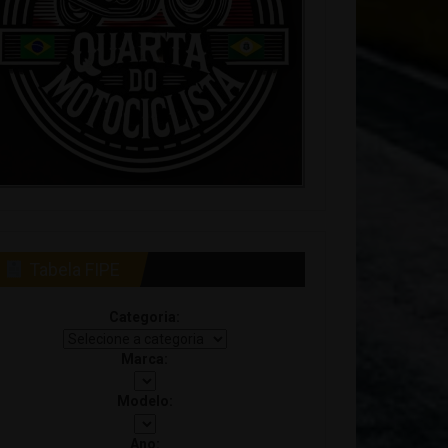
Tabela FIPE
Categoria:
Marca:
Modelo:
Ano: