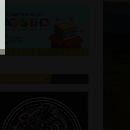
☠ Mural do Brasão