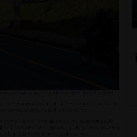
ará a ter mão dupla (foto: Marcos Morelli/Pref. Rio Preto)
Seixas — margem oposta do Lago 2 — e a rotatória no final do
tram congestionamentos em horários de pico.
o com a Murchid Homsi até o início do viaduto sobre a BR-
ipal. Mas o trecho que vai desse ponto até o acesso à avenida
o Lago 3, tem sentido único (centro-bairro).