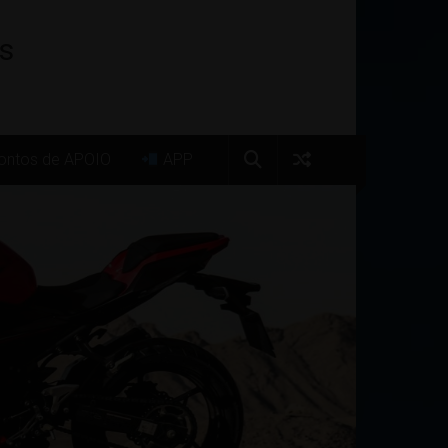
os
ntos de APOIO
APP