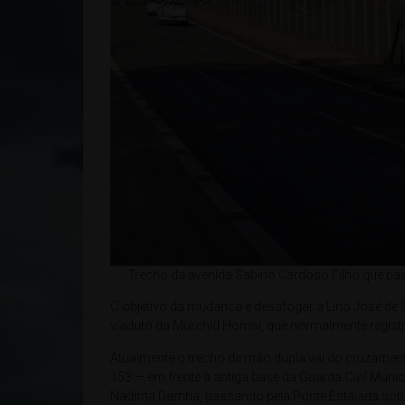
Trecho da avenida Sabino Cardoso Filho que pass
O objetivo da mudança é desafogar a Lino José de 
viaduto da Murchid Homsi, que normalmente regis
Atualmente o trecho de mão dupla vai do cruzament
153 — em frente à antiga base da Guarda Civil Munic
Nadima Damha, passando pela Ponte Estaiada sobre 