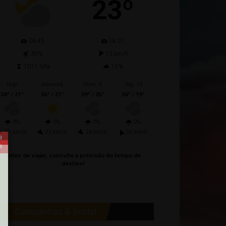
23º
06:45
18:01
39%
13 km/h
1011 hPa
16%
Hoje
Amanhã.
Dom. 9
Seg. 10
34º / 21º
36º / 21º
39º / 25º
36º / 19º
0%
0%
0%
0%
31 km/h
25 km/h
24 km/h
26 km/h
Antes de viajar, consulte a previsão do tempo de
destino!
Campanhas & Social