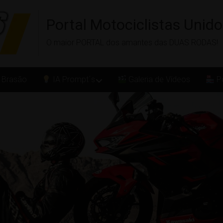
Portal Motociclistas Unid
O maior PORTAL dos amantes das DUAS RODAS!
 Brasão
IA Prompt´s
Galeria de Vídeos
Po