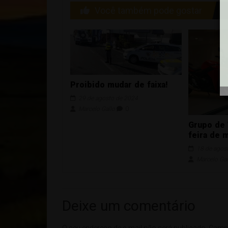
artigos
Você também pode gostar
Proibido mudar de faixa!
29 de agosto de 2024
Marcelo Gallo
0
Grupo de
feira de 
18 de agos
Marcelo Gal
Deixe um comentário
O seu endereço de e-mail não será publicado.
Campo