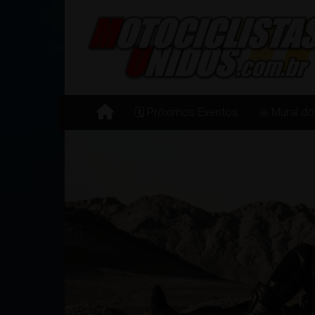
Pular
para
o
conteúdo
🗓 Próximos Eventos
☠ Mural do