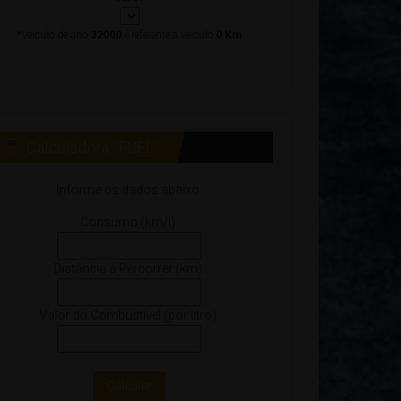
*Veículo de ano
32000
é referente a veículo
0 Km
Calculadora “FUEL”
Informe os dados abaixo:
Consumo (km/l):
Distância à Percorrer (km):
Valor do Combustível (por litro):
Calcular