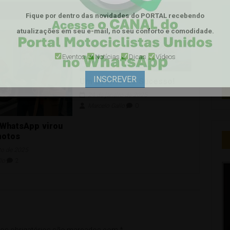
Fique por dentro das novidades do PORTAL
recebendo
atualizações em seu e-mail, no seu conforto e comodidade.
Eventos
Notícias
Dicas
Vídeos
INSCREVER
Um Evento de Sucesso!
24 de janeiro de 2025
Marcelo Gallo
0
 WhatsApp virou
motos
to de 2025
lo
2
s obrigatórios são marcados com
*