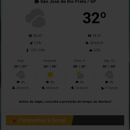
🌦 São José do Rio Preto / SP
32º
06:45
18:01
23%
30 km/h
1011 hPa
50%
Hoje
Amanhã.
Dom. 9
Seg. 10
33º / 21º
36º / 20º
38º / 23º
35º / 20º
0%
0%
0%
0%
29 km/h
26 km/h
24 km/h
27 km/h
Antes de viajar, consulte a previsão do tempo de destino!
Campanhas & Social