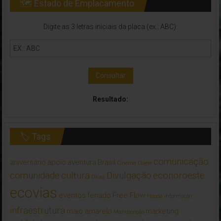
🗺 Estado de Emplacamento
Digite as 3 letras iniciais da placa (ex.: ABC):
Consultar
Resultado:
🏷 Tags
comunicação
aniversário
apoio
aventura
Brasil
Cinema
Colete
comunidade
cultura
Divulgação
econoroeste
Dicas
ecovias
eventos
feriado
Free Flow
Honda
informação
infraestrutura
maio amarelo
marketing
Manutenção