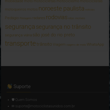
mobilidade
moto
motocicletas
motociclismo
motociclistas
noroeste paulista
motoqueiros
motos
notícias
rodovias
Pedágio
radares
Pilotagem
rotas incríveis
segurança
segurança no trânsito
são josé do rio preto
segurança viária
transporte
trânsito
Viagem
WhatsApp
viagens de moto
Suporte
🛡 Quem Somos
✉ suporte@motociclistasunidos.com.br