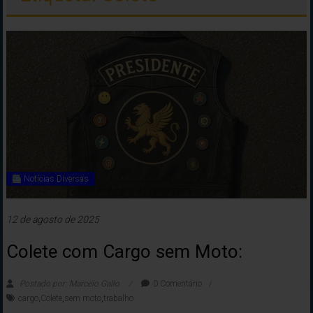
Notícias Diversas
12 de agosto de 2025
Colete com Cargo sem Moto:
Postado por: Marcelo Gallo
0 Comentário
cargo
,
Colete
,
sem moto
,
trabalho