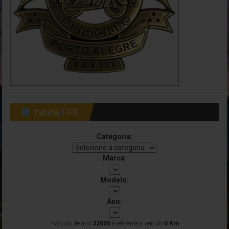
Fique por dentro das novidades do PORTAL
recebendo
atualizações em seu e-mail, no seu conforto e
Tabela FIPE
comodidade.
Categoria:
Eventos
Notícias
Dicas
Vídeos
Marca:
INSCREVER
Modelo:
Ano:
*Veículo de ano
32000
é referente a veículo
0 Km