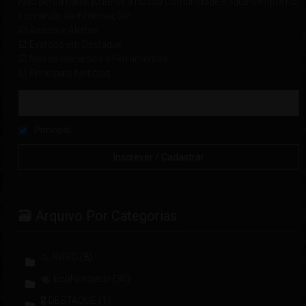
Não perca nada, junte-se à nossa comunidade e fique sempre no
comando da informação!
☑ Avisos e Alertas
☑ Eventos em Destaque
☑ Novos Recursos e Ferramentas
☑ Principais Notícias
Principal
🗃 Arquivo Por Categorias
⚠ AVISO
(8)
EcoNoroeste
(30)
🎖 DESTAQUE
(1)