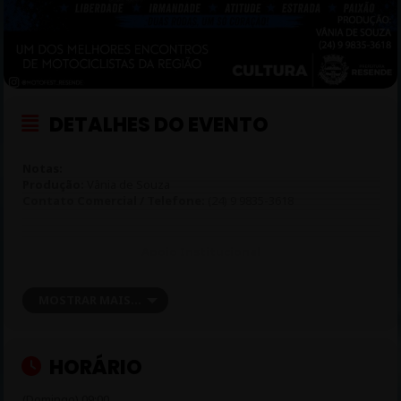
DETALHES DO EVENTO
Notas:
Produção:
Vânia de Souza
Contato Comercial / Telefone:
(24) 9 9835-3618
Apoio Institucional
Secretaria de Indústria e Comércio / Evento / Cultura / Prefeitura
de Resende
MOSTRAR MAIS...
Instagram
@motofest_resende
HORÁRIO
(Domingo) 09:00