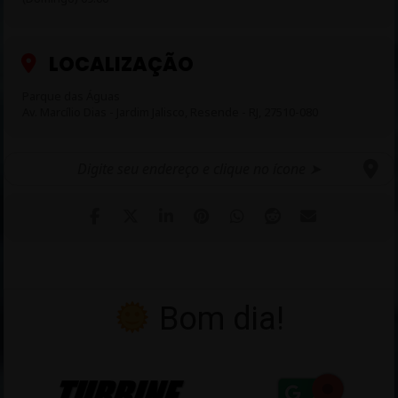
LOCALIZAÇÃO
Parque das Águas
Av. Marcílio Dias - Jardim Jalisco, Resende - RJ, 27510-080
Para informações e/ou inscrições, clique na FLYER
Bom dia!
acima
“Liberdade, Irmandade, Atitude, Estrada, Paixão” e “Duas rodas,
um só coração!”