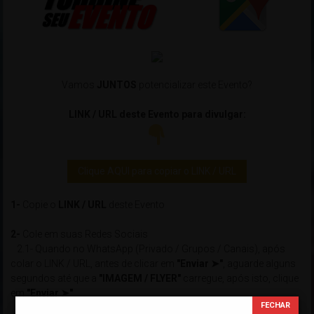
Vamos
JUNTOS
potencializar este Evento?
LINK / URL deste Evento para divulgar:
Clique AQUI para copiar o LINK / URL
1-
Copie o
LINK / URL
deste Evento
2-
Cole em suas Redes Sociais
2.1- Quando no WhatsApp (Privado / Grupos / Canais), após
colar o LINK / URL, antes de clicar em
"Enviar ➤"
, aguarde alguns
segundos até que a
"IMAGEM / FLYER"
carregue, após isto, clique
em
"Enviar ➤"