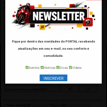
3-
Compatível com
Facebook, Twitter/X, Telegram, Pintereste,
etc...
Fique por dentro das novidades do PORTAL
recebendo
atualizações em seu e-mail, no seu conforto e
comodidade.
Eventos
Notícias
Dicas
Vídeos
INSCREVER
As principais vantagens entre divulgar seu Evento usando apenas
o
"Flyer IMAGEM"
e usando o
"Flyer LINK"
fornecido pelo