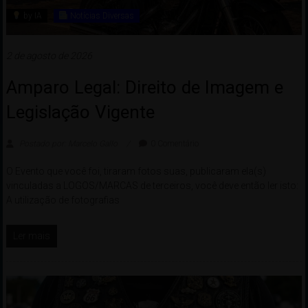
by IA
Notícias Diversas
2 de agosto de 2026
Amparo Legal: Direito de Imagem e
Legislação Vigente
Postado por: Marcelo Gallo
0 Comentário
O Evento que você foi, tiraram fotos suas, publicaram ela(s)
vinculadas a LOGOS/MARCAS de terceiros, você deve então ler isto:
A utilização de fotografias
Ler mais