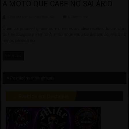
A MOTO QUE CABE NO SALÁRIO
Postado por: Vinícius Brandão
0 Comentário
Quanto é possível gastar com uma motocicleta recebendo um, dois
ou três salários mínimos A moto pode encurtar distâncias, reduzir o
tempo perdido no
Ler mais
Navegação
Postagens mais antigas
de
posts
Eventos em Destaque