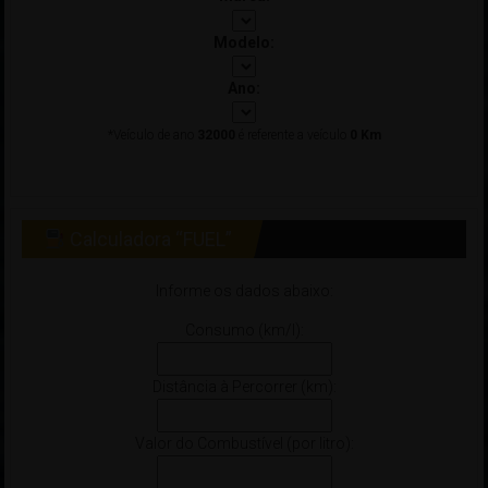
Modelo:
Ano:
*Veículo de ano
32000
é referente a veículo
0 Km
Calculadora “FUEL”
Informe os dados abaixo:
Consumo (km/l):
Distância à Percorrer (km):
Valor do Combustível (por litro):