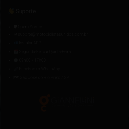
Suporte
🛡 Quem Somos
✉ suporte@motociclistasunidos.com.br
Instalar APP
Segunda-Feira
»
Quinta-Feira
09h00
»
17h00
Facebook
»
WhatsApp
🗺 São José do Rio Preto / SP