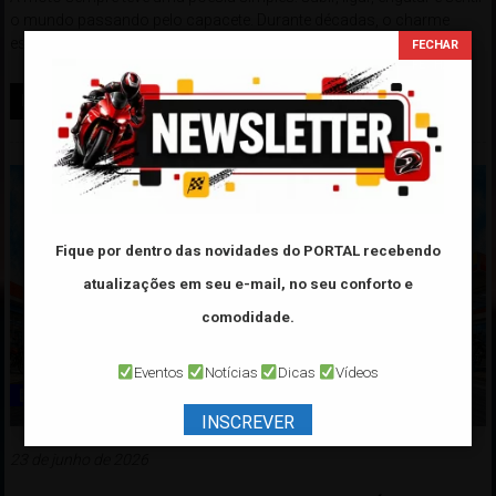
o mundo passando pelo capacete. Durante décadas, o charme
estava justamente nisso.
Ler mais
Fique por dentro das novidades do PORTAL
recebendo
atualizações em seu e-mail, no seu conforto e
comodidade.
Eventos
Notícias
Dicas
Vídeos
Notícias Diversas
INSCREVER
23 de junho de 2026