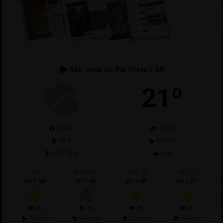
🌦 São José do Rio Preto / SP
21º
06:43
18:02
64%
9 km/h
1017 hPa
44%
Hoje
Amanhã.
Qua. 12
Qui. 13
34º / 18º
33º / 16º
35º / 18º
36º / 21º
0%
0%
0%
0%
29 km/h
24 km/h
25 km/h
24 km/h