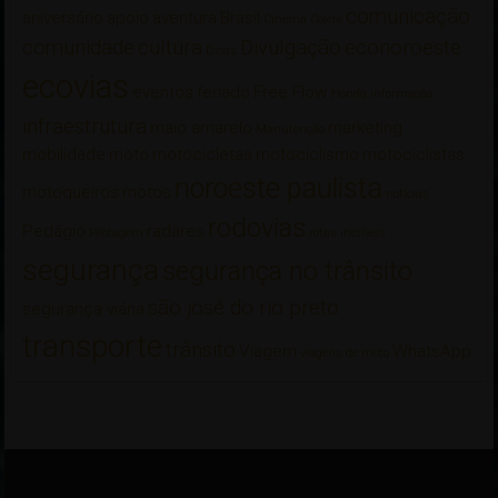
comunicação
aniversário
apoio
aventura
Brasil
Cinema
Colete
comunidade
cultura
Divulgação
econoroeste
Dicas
ecovias
eventos
feriado
Free Flow
Honda
informação
infraestrutura
maio amarelo
marketing
Manutenção
mobilidade
moto
motocicletas
motociclismo
motociclistas
noroeste paulista
motoqueiros
motos
notícias
rodovias
Pedágio
radares
Pilotagem
rotas incríveis
segurança
segurança no trânsito
são josé do rio preto
segurança viária
transporte
trânsito
Viagem
WhatsApp
viagens de moto