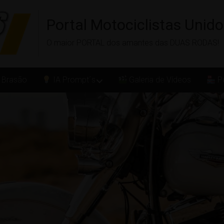
Portal Motociclistas Unid
O maior PORTAL dos amantes das DUAS RODAS!
 Brasão
IA Prompt´s
Galeria de Vídeos
Po