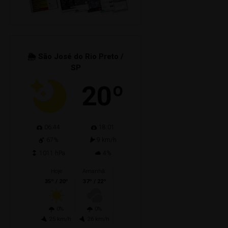
🌦 São José do Rio Preto /
SP
20º
06:44
18:01
67%
9 km/h
1011 hPa
4%
Hoje
Amanhã.
35º / 20º
37º / 22º
0%
0%
25 km/h
26 km/h