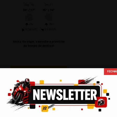
Seg. 10
Ter. 11
34º / 17º
35º / 16º
0%
0%
27 km/h
23 km/h
Antes de viajar, consulte a previsão
do tempo de destino!
Campanhas &
Social