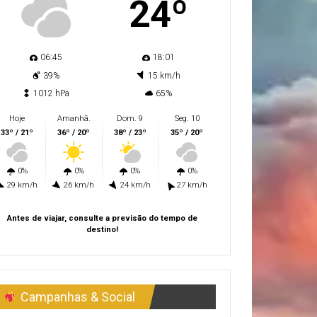
24º
06:45
18:01
39%
15 km/h
1012 hPa
65%
Hoje
Amanhã.
Dom. 9
Seg. 10
33º / 21º
36º / 20º
38º / 23º
35º / 20º
0%
0%
0%
0%
29 km/h
26 km/h
24 km/h
27 km/h
Antes de viajar, consulte a previsão do tempo de
destino!
Campanhas & Social