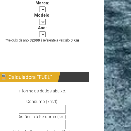
Marca:
Modelo:
Ano:
*Veículo de ano
32000
é referente a veículo
0 Km
Calculadora “FUEL”
Informe os dados abaixo:
Consumo (km/l):
Distância à Percorrer (km):