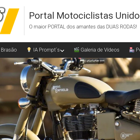
Portal Motociclistas Unid
O maior PORTAL dos amantes das DUAS RODAS!
 Brasão
IA Prompt´s
Galeria de Vídeos
Po