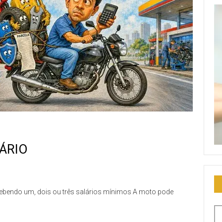
Fique por dentro das novidades do PORTAL
recebendo
atualizações em seu e-mail, no seu conforto e comodidade.
Eventos
Notícias
Dicas
Vídeos
INSCREVER
ÁRIO
ebendo um, dois ou três salários mínimos A moto pode