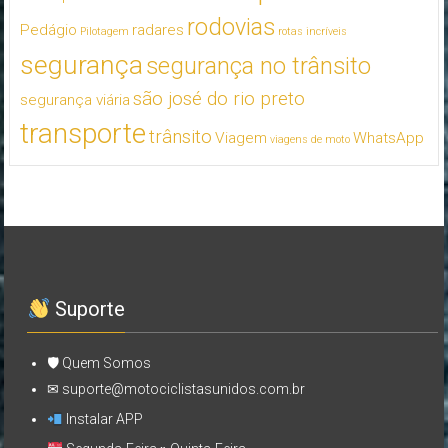
rodovias
Pedágio
radares
Pilotagem
rotas incríveis
segurança
segurança no trânsito
são josé do rio preto
segurança viária
transporte
trânsito
Viagem
WhatsApp
viagens de moto
Suporte
🛡 Quem Somos
✉ suporte@motociclistasunidos.com.br
Instalar APP