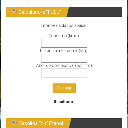
Eventos
Notícias
Dicas
Vídeos
Calculadora “FUEL”
INSCREVER
Informe os dados abaixo:
Consumo (km/l):
Distância à Percorrer (km):
Valor do Combustível (por litro):
Calcular
Resultado:
Gasolina “ou” Etanol