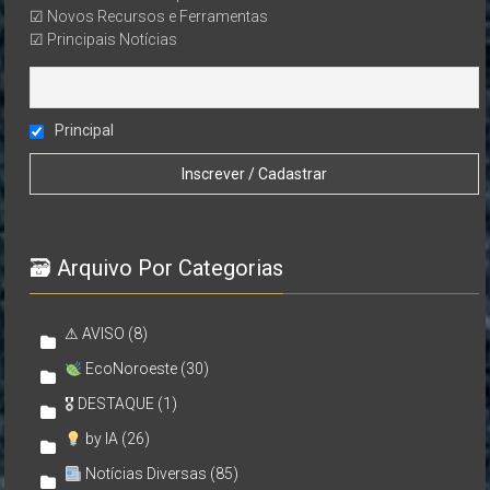
☑ Novos Recursos e Ferramentas
☑ Principais Notícias
Principal
🗃 Arquivo Por Categorias
⚠ AVISO
(8)
EcoNoroeste
(30)
🎖 DESTAQUE
(1)
by IA
(26)
Notícias Diversas
(85)