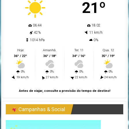
21º
06:44
18:02
42%
11 km/h
1014 hPa
0%
Hoje
Amanhã.
Ter. 11
Qua. 12
36º / 22º
36º / 18º
34º / 16º
35º / 19º
0%
0%
0%
0%
19 km/h
27 km/h
22 km/h
24 km/h
Antes de viajar, consulte a previsão do tempo de destino!
Campanhas & Social