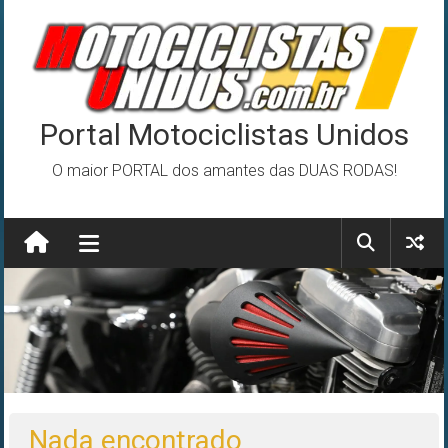
Pular
para
o
conteúdo
Portal Motociclistas Unidos
O maior PORTAL dos amantes das DUAS RODAS!
Nada encontrado