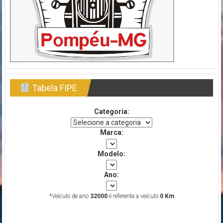
Tabela FIPE
Categoria:
Marca:
Modelo:
Ano:
Fique por dentro das novidades do PORTAL
recebendo
atualizações em seu e-mail, no seu conforto e
*Veículo de ano
32000
é referente a veículo
0 Km
comodidade.