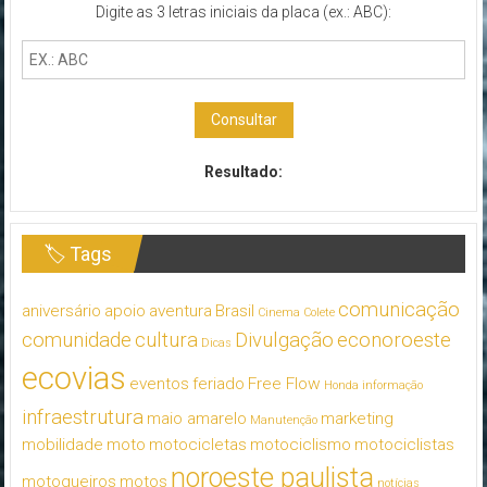
Digite as 3 letras iniciais da placa (ex.: ABC):
Consultar
Resultado:
🏷 Tags
comunicação
aniversário
apoio
aventura
Brasil
Cinema
Colete
comunidade
cultura
Divulgação
econoroeste
Dicas
ecovias
eventos
feriado
Free Flow
Honda
informação
infraestrutura
maio amarelo
marketing
Manutenção
mobilidade
moto
motocicletas
motociclismo
motociclistas
noroeste paulista
motoqueiros
motos
notícias