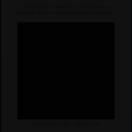
“VISUALIZAÇÃO / MINIATURA” (330 x 330 pixels)
Sugestão de envio: Formato de imagem “quadrada”.
“DOWNLOAD” (1080 x 1080 pixels HD)