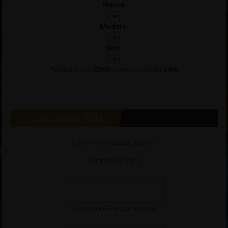
Marca:
Modelo:
Ano:
*Veículo de ano
32000
é referente a veículo
0 Km
Calculadora “FUEL”
Informe os dados abaixo:
Consumo (km/l):
Distância à Percorrer (km):