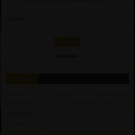
Consultar
Resultado:
🏷 Tags
comunicação
aniversário
apoio
aventura
Brasil
Cinema
Colete
comunidade
cultura
Divulgação
econoroeste
Dicas
ecovias
eventos
feriado
Free Flow
Honda
informação
infraestrutura
maio amarelo
marketing
Manutenção
mobilidade
moto
motocicletas
motociclismo
motociclistas