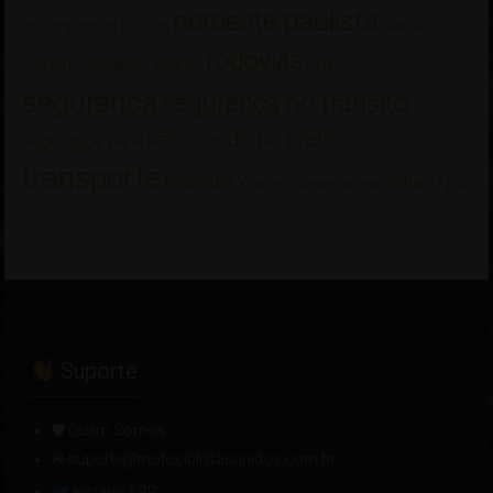
noroeste paulista
motoqueiros
motos
notícias
rodovias
Pedágio
radares
Pilotagem
rotas incríveis
segurança
segurança no trânsito
são josé do rio preto
segurança viária
transporte
trânsito
Viagem
WhatsApp
viagens de moto
Suporte
🛡 Quem Somos
✉ suporte@motociclistasunidos.com.br
Instalar APP