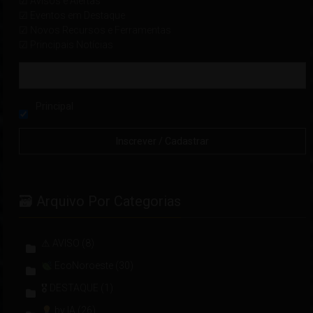
☑ Avisos e Alertas
☑ Eventos em Destaque
☑ Novos Recursos e Ferramentas
☑ Principais Notícias
Principal
🗃 Arquivo Por Categorias
⚠ AVISO
(8)
EcoNoroeste
(30)
🎖 DESTAQUE
(1)
by IA
(26)