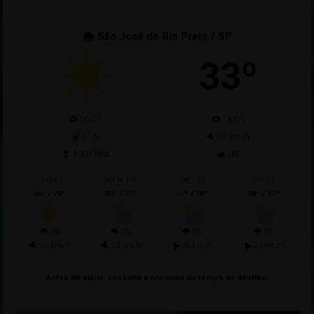
🌦 São José do Rio Preto / SP
33º
06:44
18:01
21%
23 km/h
1007 hPa
0%
Hoje
Amanhã.
Seg. 10
Ter. 11
34º / 20º
37º / 23º
37º / 18º
34º / 17º
0%
0%
0%
0%
26 km/h
23 km/h
28 km/h
23 km/h
Antes de viajar, consulte a previsão do tempo de destino!