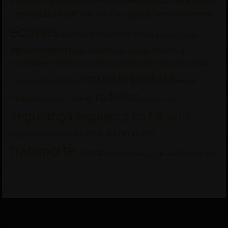
comunicação
aniversário
apoio
aventura
Brasil
Cinema
Colete
comunidade
cultura
Divulgação
econoroeste
Dicas
ecovias
eventos
feriado
Free Flow
Honda
informação
infraestrutura
maio amarelo
marketing
Manutenção
mobilidade
moto
motocicletas
motociclismo
motociclistas
noroeste paulista
motoqueiros
motos
notícias
rodovias
Pedágio
radares
Pilotagem
rotas incríveis
segurança
segurança no trânsito
são josé do rio preto
segurança viária
transporte
trânsito
Viagem
WhatsApp
viagens de moto