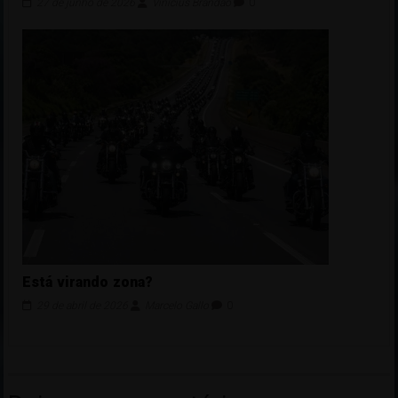
27 de junho de 2026
Vinícius Brandão
0
Está virando zona?
29 de abril de 2026
Marcelo Gallo
0