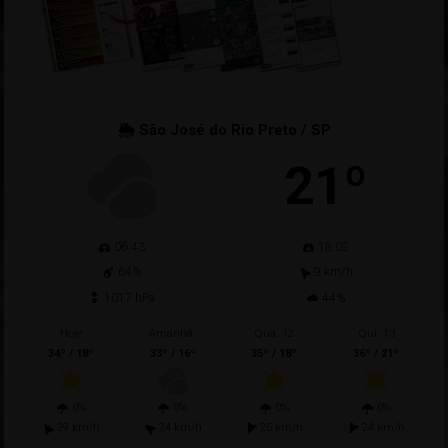
🌦 São José do Rio Preto / SP
21º
06:43
18:02
64%
9 km/h
1017 hPa
44%
Hoje
Amanhã.
Qua. 12
Qui. 13
34º / 18º
33º / 16º
35º / 18º
36º / 21º
0%
0%
0%
0%
29 km/h
24 km/h
25 km/h
24 km/h