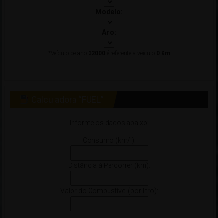
Modelo:
Ano:
*Veículo de ano
32000
é referente a veículo
0 Km
Calculadora “FUEL”
Informe os dados abaixo:
Consumo (km/l):
Distância à Percorrer (km):
Valor do Combustível (por litro):