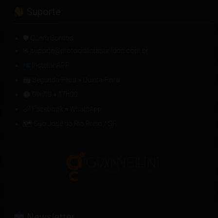
Suporte
🛡 Quem Somos
✉ suporte@motociclistasunidos.com.br
Instalar APP
Segunda-Feira
»
Quinta-Feira
09h00
»
17h00
Facebook
»
WhatsApp
🗺 São José do Rio Preto / SP
Newsletter