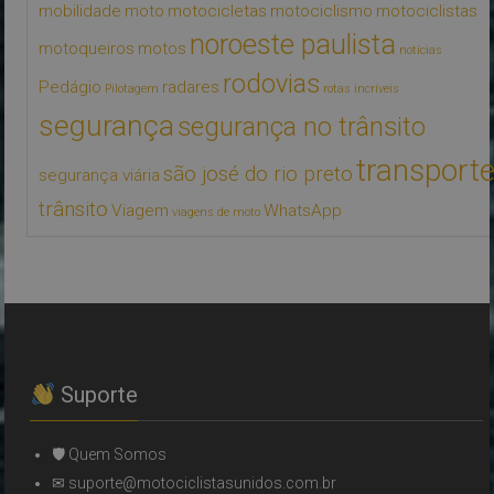
mobilidade
moto
motocicletas
motociclismo
motociclistas
noroeste paulista
motoqueiros
motos
notícias
rodovias
Pedágio
radares
Pilotagem
rotas incríveis
segurança
segurança no trânsito
transport
são josé do rio preto
segurança viária
trânsito
Viagem
WhatsApp
viagens de moto
Suporte
🛡 Quem Somos
✉ suporte@motociclistasunidos.com.br