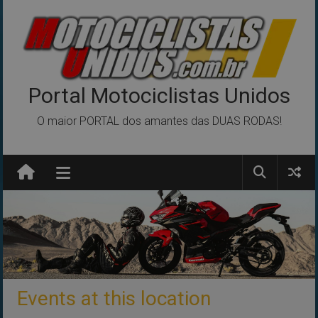
Pular
para
o
conteúdo
Portal Motociclistas Unidos
O maior PORTAL dos amantes das DUAS RODAS!
Events at this location