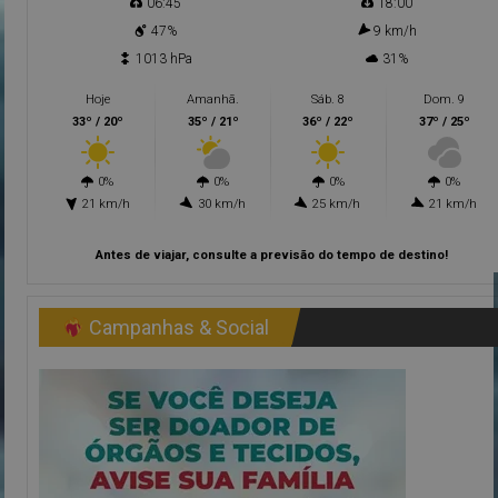
06:45
18:00
47%
9 km/h
1013 hPa
31%
Hoje
Amanhã.
Sáb. 8
Dom. 9
33º / 20º
35º / 21º
36º / 22º
37º / 25º
0%
0%
0%
0%
21 km/h
30 km/h
25 km/h
21 km/h
Antes de viajar, consulte a previsão do tempo de destino!
Campanhas & Social