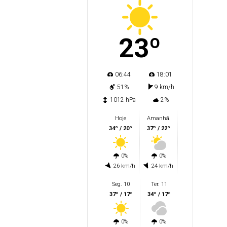
23º
06:44
18:01
51%
9 km/h
1012 hPa
2%
Hoje
Amanhã.
34º / 20º
37º / 22º
0%
0%
26 km/h
24 km/h
Seg. 10
Ter. 11
37º / 17º
34º / 17º
0%
0%