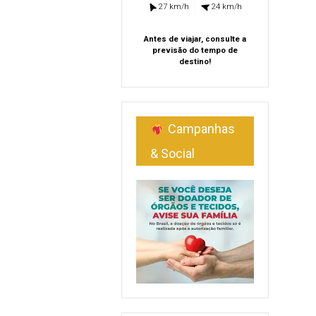
27 km/h
24 km/h
Antes de viajar, consulte a
previsão do tempo de
destino!
Campanhas
& Social