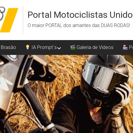
Portal Motociclistas Unid
O maior PORTAL dos amantes das DUAS RODAS!
 Brasão
IA Prompt´s
Galeria de Vídeos
Po