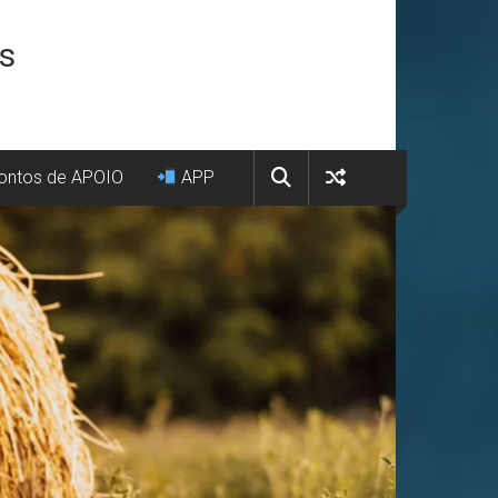
os
ntos de APOIO
APP