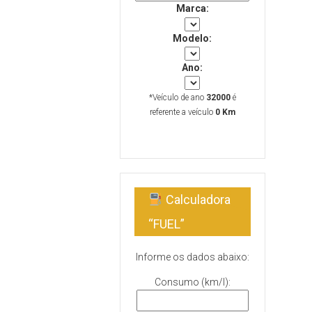
Marca:
Modelo:
Ano:
*Veículo de ano
32000
é
referente a veículo
0 Km
Calculadora
“FUEL”
Informe os dados abaixo:
Consumo (km/l):