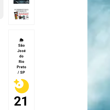
🌦
São
José
do
Rio
Preto
/ SP
21º