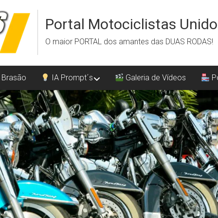
Portal Motociclistas Unid
O maior PORTAL dos amantes das DUAS RODAS!
 Brasão
IA Prompt´s
Galeria de Vídeos
Po