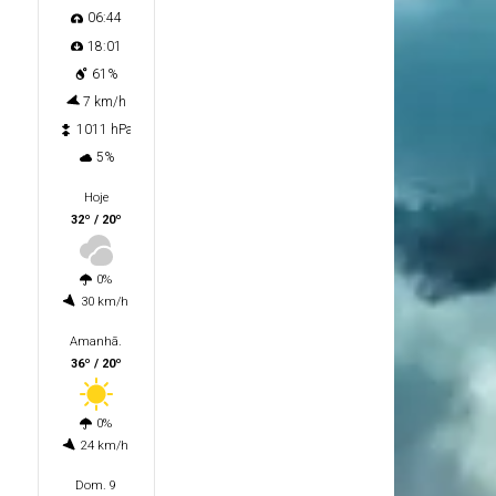
06:44
18:01
61%
7 km/h
1011 hPa
5%
Hoje
32º / 20º
0%
30 km/h
Amanhã.
36º / 20º
0%
24 km/h
Dom. 9