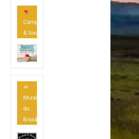
Campanhas
& Social
☠
Mural
do
Brasão