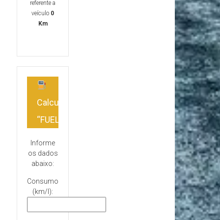
referente a
veículo
0
Km
Calculadora
“FUEL”
Informe
os dados
abaixo:
Consumo
(km/l):