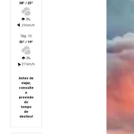
38º / 23º
0%
23 km/h
Seg. 10
35º / 19º
0%
27 km/h
Antes de
viajar,
consulte
a
previsão
do
tempo
de
destino!