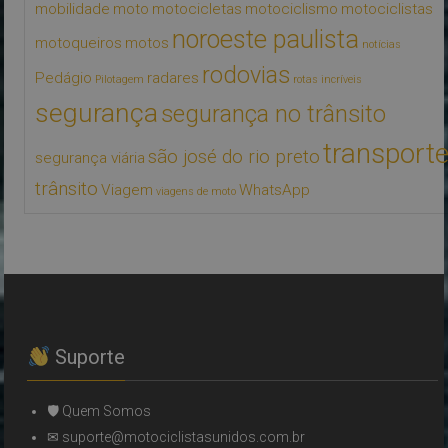
mobilidade
moto
motocicletas
motociclismo
motociclistas
noroeste paulista
motoqueiros
motos
notícias
rodovias
Pedágio
radares
Pilotagem
rotas incríveis
segurança
segurança no trânsito
transport
são josé do rio preto
segurança viária
trânsito
Viagem
WhatsApp
viagens de moto
Suporte
🛡 Quem Somos
✉ suporte@motociclistasunidos.com.br