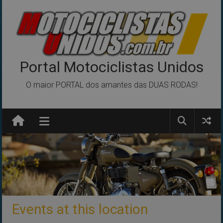
Pular
para
o
conteúdo
Portal Motociclistas Unidos
O maior PORTAL dos amantes das DUAS RODAS!
Events at this location