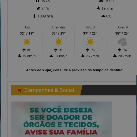
06:45
18:00
21%
18 km/h
1009 hPa
0%
Hoje
Amanhã.
Sáb. 8
Dom. 9
32º / 19º
35º / 21º
37º / 22º
38º / 25º
0%
0%
0%
0%
19 km/h
31 km/h
25 km/h
20 km/h
Antes de viajar, consulte a previsão do tempo de destino!
Campanhas & Social