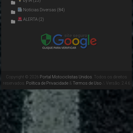
by IA
(25)
Notícias Diversas
(84)
ALERTA
(2)
Copyright © 2026
Portal Motociclistas Unidos
. Todos os direitos
reservados.
Política de Privacidade
&
Termos de Uso
∴ Versão: 2.4.6