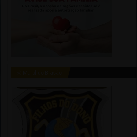
☠ Mural do Brasão