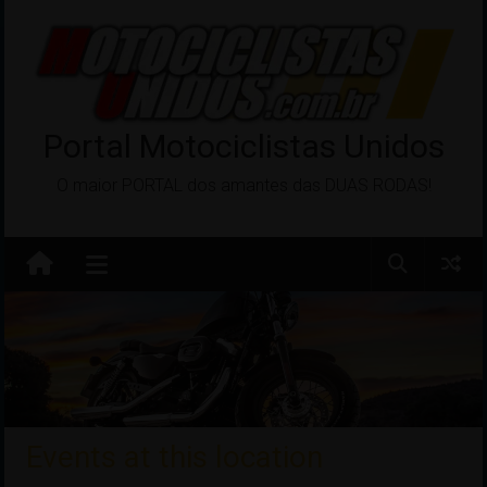
Pular
para
o
conteúdo
Portal Motociclistas Unidos
O maior PORTAL dos amantes das DUAS RODAS!
Events at this location