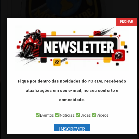
Tabela FIPE
Categoria:
Fique por dentro das novidades do PORTAL
recebendo
Marca:
atualizações em seu e-mail, no seu conforto e
Modelo:
comodidade.
Ano:
Eventos
Notícias
Dicas
Vídeos
*Veículo de ano
32000
é referente a veículo
0 Km
INSCREVER