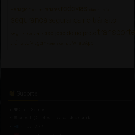
rodovias
Pedágio
radares
Pilotagem
rotas incríveis
segurança
segurança no trânsito
transport
são josé do rio preto
segurança viária
trânsito
Viagem
WhatsApp
viagens de moto
Suporte
🛡 Quem Somos
✉ suporte@motociclistasunidos.com.br
Instalar APP