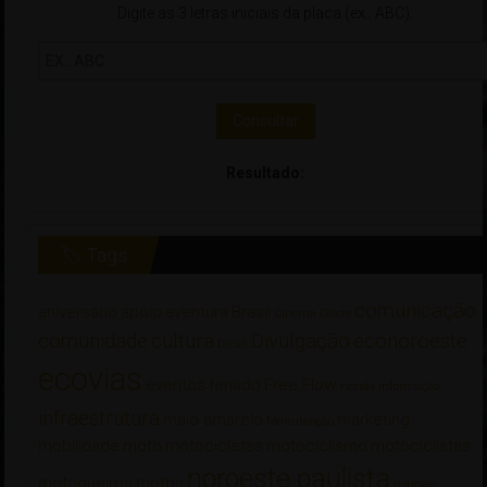
Digite as 3 letras iniciais da placa (ex.: ABC):
Consultar
Resultado:
🏷 Tags
comunicação
aniversário
apoio
aventura
Brasil
Cinema
Colete
comunidade
cultura
Divulgação
econoroeste
Dicas
ecovias
eventos
feriado
Free Flow
Honda
informação
infraestrutura
maio amarelo
marketing
Manutenção
mobilidade
moto
motocicletas
motociclismo
motociclistas
noroeste paulista
motoqueiros
motos
notícias