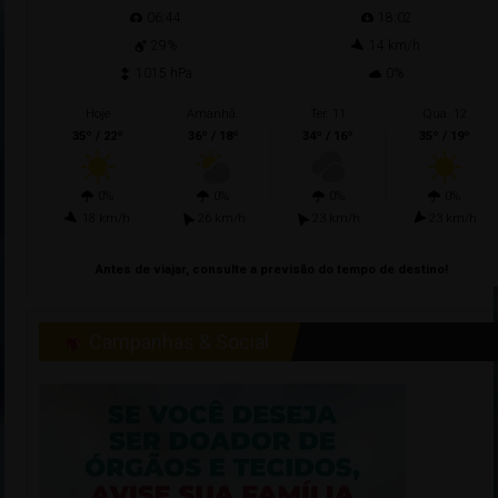
06:44
18:02
29%
14 km/h
1015 hPa
0%
Hoje
Amanhã.
Ter. 11
Qua. 12
35º / 22º
36º / 18º
34º / 16º
35º / 19º
0%
0%
0%
0%
18 km/h
26 km/h
23 km/h
23 km/h
Antes de viajar, consulte a previsão do tempo de destino!
Campanhas & Social