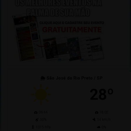
🌦 São José do Rio Preto / SP
28º
06:44
18:02
30%
14 km/h
1015 hPa
0%