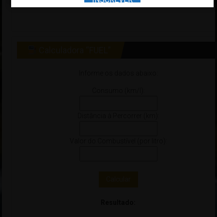
*Veículo de ano
32000
é referente a veículo
0 Km
Calculadora “FUEL”
Informe os dados abaixo:
Consumo (km/l):
Distância à Percorrer (km):
Valor do Combustível (por litro):
Calcular
Resultado: