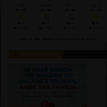
Hoje
Amanhã.
Ter. 11
Qua. 12
35º / 22º
36º / 18º
34º / 16º
35º / 19º
0%
0%
0%
0%
18 km/h
26 km/h
23 km/h
23 km/h
Antes de viajar, consulte a previsão do tempo de destino!
Campanhas & Social