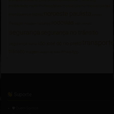
Manutenção
mobilidade
moto
motocicletas
motociclismo
motociclistas
noroeste paulista
motoqueiros
motos
notícias
rodovias
Pedágio
radares
Pilotagem
rotas incríveis
segurança
segurança no trânsito
transport
são josé do rio preto
segurança viária
trânsito
Viagem
WhatsApp
viagens de moto
Suporte
🛡 Quem Somos