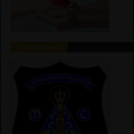
☠ Mural do Brasão