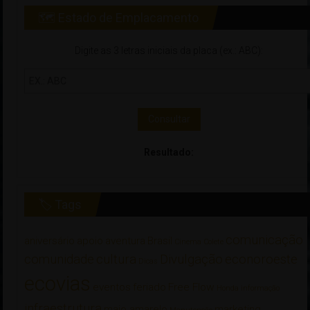
🗺 Estado de Emplacamento
Digite as 3 letras iniciais da placa (ex.: ABC):
Consultar
Resultado:
🏷 Tags
comunicação
aniversário
apoio
aventura
Brasil
Cinema
Colete
comunidade
cultura
Divulgação
econoroeste
Dicas
ecovias
eventos
feriado
Free Flow
Honda
informação
infraestrutura
maio amarelo
marketing