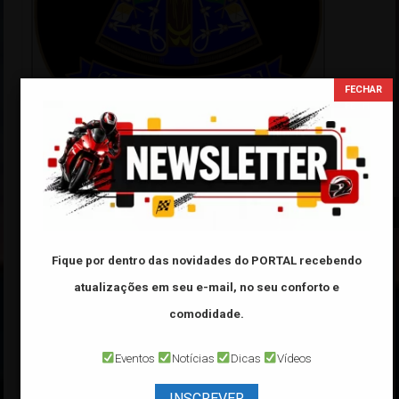
Tabela FIPE
Categoria:
Fique por dentro das novidades do PORTAL
recebendo
atualizações em seu e-mail, no seu conforto e
Marca:
comodidade.
Modelo:
Eventos
Notícias
Dicas
Vídeos
Ano:
INSCREVER