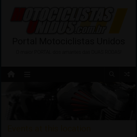
Pular
para
o
conteúdo
Portal Motociclistas Unidos
O maior PORTAL dos amantes das DUAS RODAS!
Events at this location