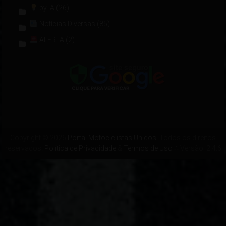
by IA
(26)
Notícias Diversas
(85)
ALERTA
(2)
Copyright © 2026
Portal Motociclistas Unidos
. Todos os direitos
reservados.
Política de Privacidade
&
Termos de Uso
∴ Versão: 2.4.6