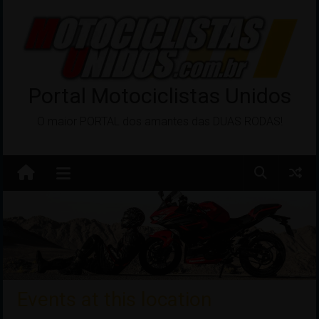
Pular
para
o
conteúdo
Portal Motociclistas Unidos
O maior PORTAL dos amantes das DUAS RODAS!
Events at this location