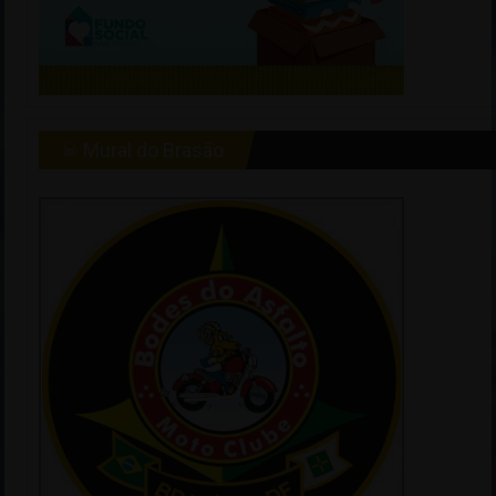
☠ Mural do Brasão