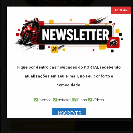
Tabela FIPE
Categoria:
Marca:
Fique por dentro das novidades do PORTAL
recebendo
Modelo:
atualizações em seu e-mail, no seu conforto e
Ano:
comodidade.
*Veículo de ano
32000
é referente a veículo
0 Km
Eventos
Notícias
Dicas
Vídeos
INSCREVER
Calculadora “FUEL”