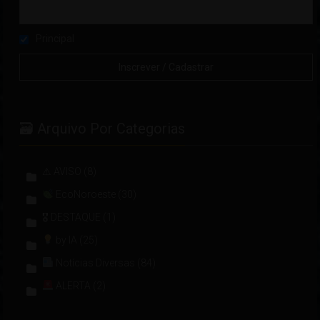
Principal
🗃 Arquivo Por Categorias
⚠ AVISO
(8)
EcoNoroeste
(30)
🎖 DESTAQUE
(1)
by IA
(25)
Notícias Diversas
(84)
ALERTA
(2)