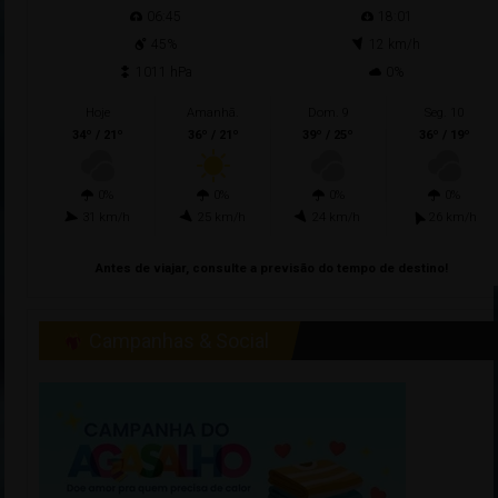
06:45
18:01
45%
12 km/h
1011 hPa
0%
Hoje
Amanhã.
Dom. 9
Seg. 10
34º / 21º
36º / 21º
39º / 25º
36º / 19º
0%
0%
0%
0%
31 km/h
25 km/h
24 km/h
26 km/h
Antes de viajar, consulte a previsão do tempo de destino!
Campanhas & Social