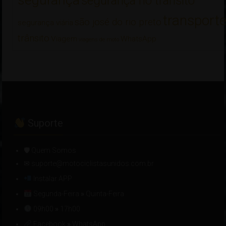
segurança no trânsito
transport
são josé do rio preto
segurança viária
trânsito
Viagem
WhatsApp
viagens de moto
Suporte
🛡 Quem Somos
✉ suporte@motociclistasunidos.com.br
Instalar APP
Segunda-Feira
»
Quinta-Feira
09h00
»
17h00
Facebook
»
WhatsApp