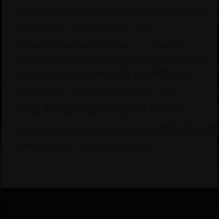
comunidade
cultura
Divulgação
econoroeste
Dicas
ecovias
eventos
feriado
Free Flow
Honda
informação
infraestrutura
maio amarelo
marketing
Manutenção
mobilidade
moto
motocicletas
motociclismo
motociclistas
noroeste paulista
motoqueiros
motos
notícias
rodovias
Pedágio
radares
Pilotagem
rotas incríveis
segurança
segurança no trânsito
transport
são josé do rio preto
segurança viária
trânsito
Viagem
WhatsApp
viagens de moto