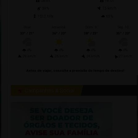
06:45
18:01
39%
15 km/h
1012 hPa
65%
Hoje
Amanhã.
Dom. 9
Seg. 10
33º / 21º
36º / 20º
38º / 23º
35º / 20º
0%
0%
0%
0%
29 km/h
26 km/h
24 km/h
27 km/h
Antes de viajar, consulte a previsão do tempo de destino!
Campanhas & Social