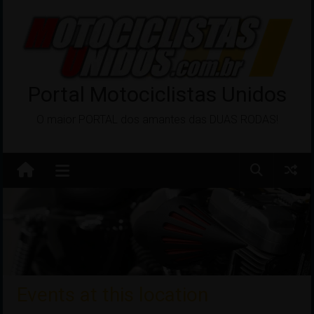
Pular
para
o
conteúdo
Portal Motociclistas Unidos
O maior PORTAL dos amantes das DUAS RODAS!
Events at this location