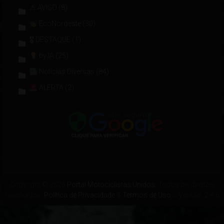
⚠ AVISO
(8)
EcoNoroeste
(30)
🎖 DESTAQUE
(1)
by IA
(25)
Notícias Diversas
(84)
ALERTA
(2)
Copyright © 2026
Portal Motociclistas Unidos
. Todos os direitos
reservados.
Política de Privacidade
&
Termos de Uso
∴ Versão: 2.4.6