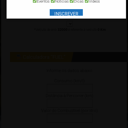
Eventos
Notícias
Dicas
Vídeos
Modelo:
INSCREVER
Ano:
*Veículo de ano
32000
é referente a veículo
0 Km
Calculadora “FUEL”
Informe os dados abaixo:
Consumo (km/l):
Distância à Percorrer (km):
Valor do Combustível (por litro):