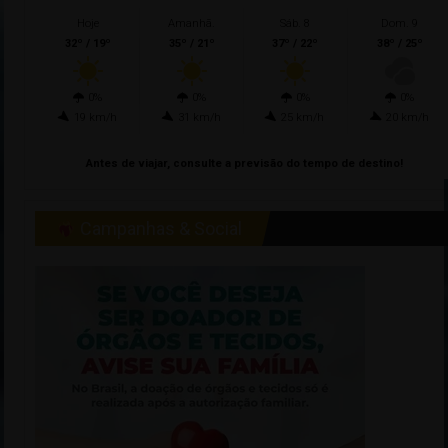
Hoje
Amanhã.
Sáb. 8
Dom. 9
32º / 19º
35º / 21º
37º / 22º
38º / 25º
0%
0%
0%
0%
19 km/h
31 km/h
25 km/h
20 km/h
Antes de viajar, consulte a previsão do tempo de destino!
Campanhas & Social