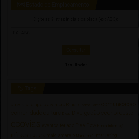
🗺 Estado de Emplacamento
Digite as 3 letras iniciais da placa (ex.: ABC):
Consultar
Resultado:
🏷 Tags
comunicação
aniversário
apoio
aventura
Brasil
Cinema
Colete
comunidade
cultura
Divulgação
econoroeste
Dicas
ecovias
eventos
feriado
Free Flow
Honda
informação
infraestrutura
maio amarelo
marketing
Manutenção