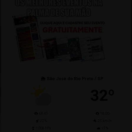
🌦 São José do Rio Preto / SP
32º
06:45
18:00
22%
20 km/h
1008 hPa
12%