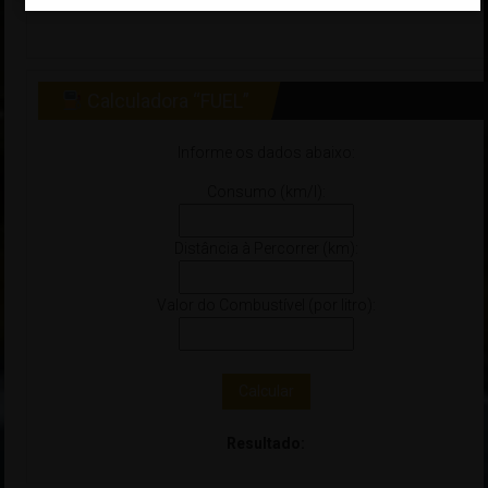
Calculadora “FUEL”
Informe os dados abaixo:
Consumo (km/l):
Distância à Percorrer (km):
Valor do Combustível (por litro):
Calcular
Resultado: