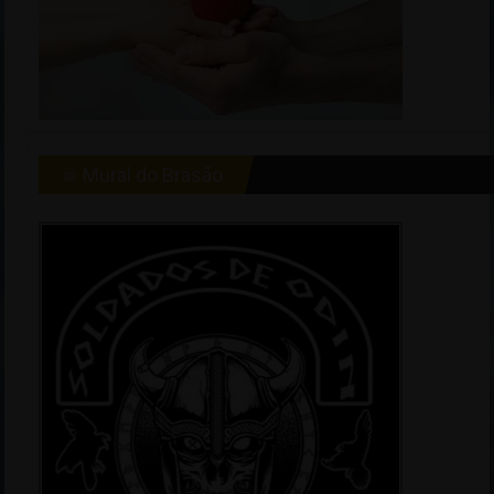
☠ Mural do Brasão