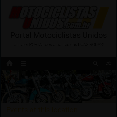
Pular
para
o
conteúdo
Portal Motociclistas Unidos
O maior PORTAL dos amantes das DUAS RODAS!
Events at this location