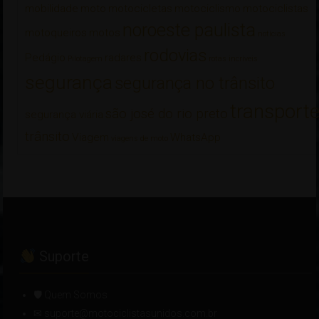
mobilidade
moto
motocicletas
motociclismo
motociclistas
noroeste paulista
motoqueiros
motos
notícias
rodovias
Pedágio
radares
Pilotagem
rotas incríveis
segurança
segurança no trânsito
transport
são josé do rio preto
segurança viária
trânsito
Viagem
WhatsApp
viagens de moto
Suporte
🛡 Quem Somos
✉ suporte@motociclistasunidos.com.br