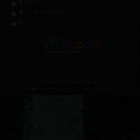
by IA
(25)
Notícias Diversas
(84)
ALERTA
(2)
Copyright © 2026
Portal Motociclistas Unidos
. Todos os direitos
reservados.
Política de Privacidade
&
Termos de Uso
∴ Versão: 2.4.6