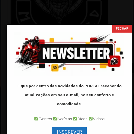
Tabela FIPE
Categoria:
Fique por dentro das novidades do PORTAL
recebendo
Marca:
atualizações em seu e-mail, no seu conforto e
comodidade.
Modelo:
Eventos
Notícias
Dicas
Vídeos
Ano:
INSCREVER
*Veículo de ano
32000
é referente a veículo
0 Km