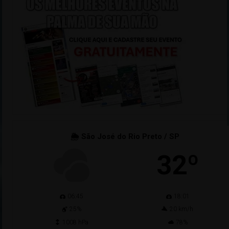
🌦 São José do Rio Preto / SP
32º
06:45
18:01
25%
20 km/h
1008 hPa
78%