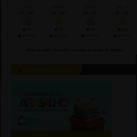
Hoje
Amanhã.
Dom. 9
Seg. 10
31º / 20º
36º / 20º
38º / 23º
35º / 20º
0%
0%
0%
0%
30 km/h
25 km/h
25 km/h
26 km/h
Antes de viajar, consulte a previsão do tempo de destino!
Campanhas & Social