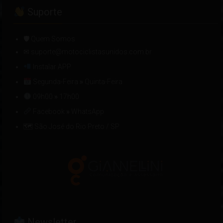
Suporte
🛡 Quem Somos
✉ suporte@motociclistasunidos.com.br
Instalar APP
Segunda-Feira
»
Quinta-Feira
09h00
»
17h00
Facebook
»
WhatsApp
🗺 São José do Rio Preto / SP
Newsletter