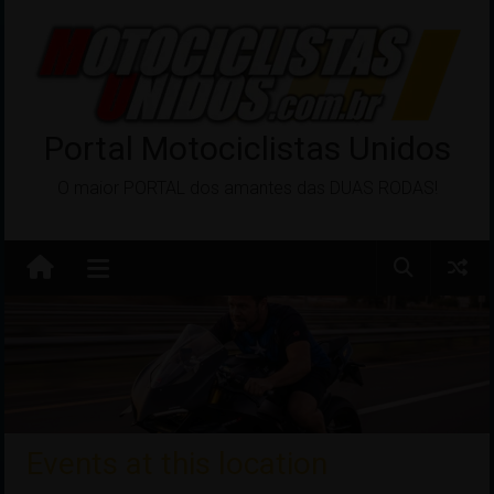
Pular
para
o
conteúdo
Portal Motociclistas Unidos
O maior PORTAL dos amantes das DUAS RODAS!
Events at this location