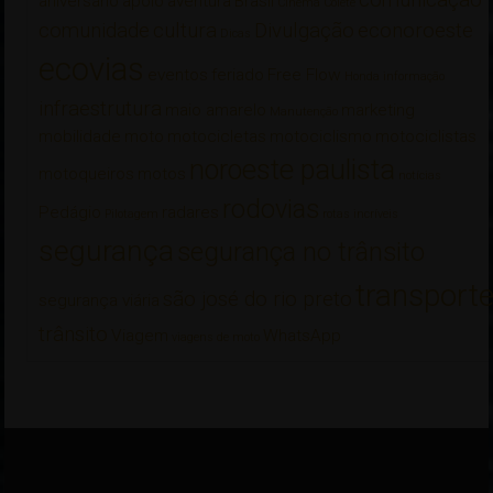
aniversário
apoio
aventura
Brasil
Cinema
Colete
comunidade
cultura
Divulgação
econoroeste
Dicas
ecovias
eventos
feriado
Free Flow
Honda
informação
infraestrutura
maio amarelo
marketing
Manutenção
mobilidade
moto
motocicletas
motociclismo
motociclistas
noroeste paulista
motoqueiros
motos
notícias
rodovias
Pedágio
radares
Pilotagem
rotas incríveis
segurança
segurança no trânsito
transport
são josé do rio preto
segurança viária
trânsito
Viagem
WhatsApp
viagens de moto