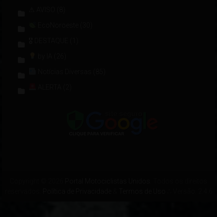
⚠ AVISO
(8)
EcoNoroeste
(30)
🎖 DESTAQUE
(1)
by IA
(26)
Notícias Diversas
(85)
ALERTA
(2)
Copyright © 2026
Portal Motociclistas Unidos
. Todos os direitos
reservados.
Política de Privacidade
&
Termos de Uso
∴ Versão: 2.4.6