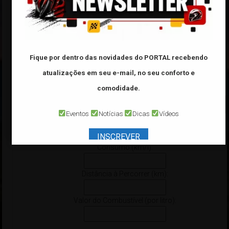
Modelo:
Ano:
*Veículo de ano
32000
é referente a veículo
0 Km
Fique por dentro das novidades do PORTAL
recebendo
atualizações em seu e-mail, no seu conforto e
comodidade.
Calculadora “FUEL”
Eventos
Notícias
Dicas
Vídeos
Informe os dados abaixo:
INSCREVER
Consumo (km/l):
Distância à Percorrer (km):
Valor do Combustível (por litro):