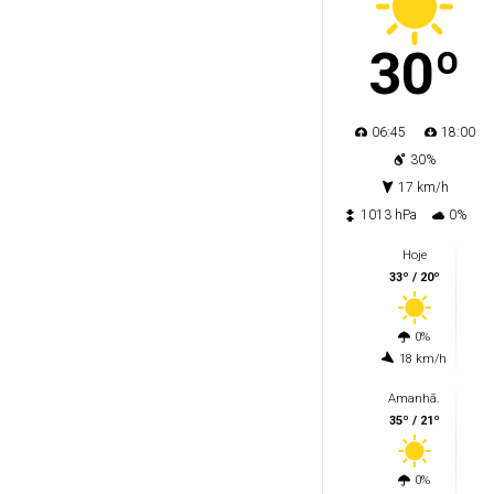
30º
06:45
18:00
30%
17 km/h
1013 hPa
0%
Hoje
33º / 20º
0%
18 km/h
Amanhã.
35º / 21º
0%