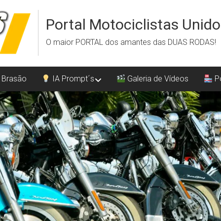
Portal Motociclistas Unid
O maior PORTAL dos amantes das DUAS RODAS!
 Brasão
IA Prompt´s
Galeria de Vídeos
Po