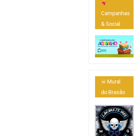
Fique por dentro das novidades do PORTAL
recebendo
Campanhas
atualizações em seu e-mail, no seu conforto e comodidade.
& Social
Eventos
Notícias
Dicas
Vídeos
INSCREVER
☠ Mural
do Brasão