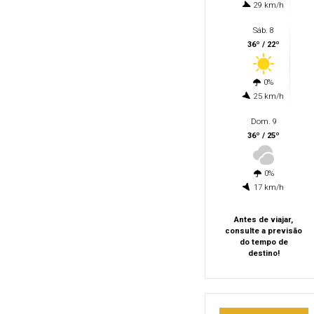
29 km/h
Sáb. 8
36º / 22º
0%
25 km/h
Dom. 9
36º / 25º
0%
17 km/h
Antes de viajar,
consulte a previsão
do tempo de
destino!