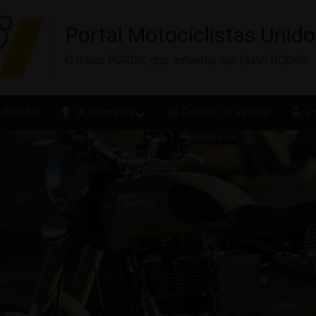
Portal Motociclistas Unid
O maior PORTAL dos amantes das DUAS RODAS!
 Brasão
IA Prompt´s
Galeria de Vídeos
Po