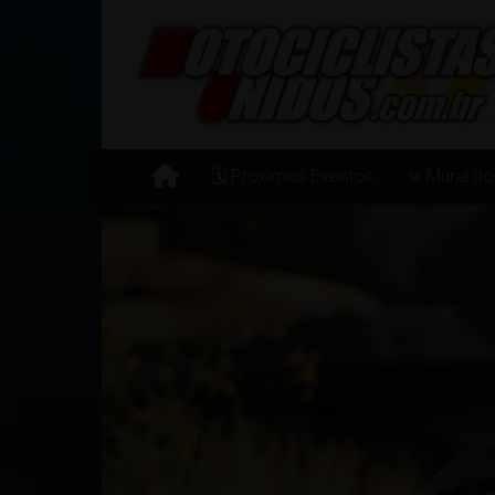
Pular
para
o
conteúdo
🗓 Próximos Eventos
☠ Mural do