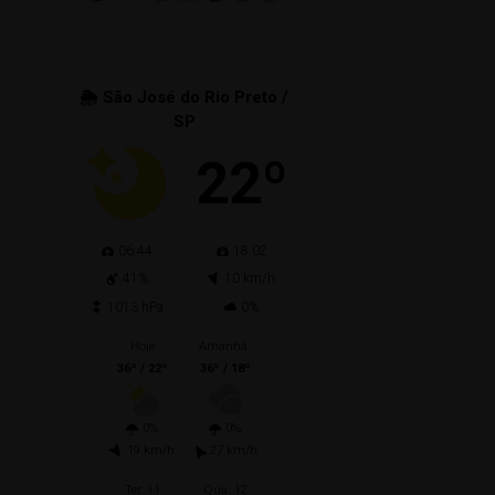
🌦 São José do Rio Preto /
SP
22º
06:44
18:02
41%
10 km/h
1013 hPa
0%
Hoje
Amanhã.
36º / 22º
36º / 18º
0%
0%
19 km/h
27 km/h
Ter. 11
Qua. 12