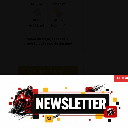
34º / 16º
35º / 19º
0%
0%
22 km/h
24 km/h
Antes de viajar, consulte a
previsão do tempo de destino!
Campanhas &
Social