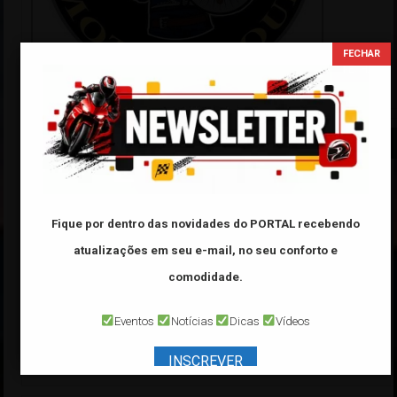
Tabela FIPE
Categoria:
Marca:
Fique por dentro das novidades do PORTAL
recebendo
atualizações em seu e-mail, no seu conforto e
Modelo:
comodidade.
Ano:
Eventos
Notícias
Dicas
Vídeos
*Veículo de ano
32000
é referente a veículo
0 Km
INSCREVER