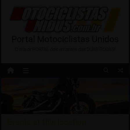
Pular
para
o
conteúdo
Portal Motociclistas Unidos
O maior PORTAL dos amantes das DUAS RODAS!
Events at this location