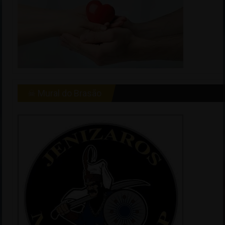
☠ Mural do Brasão