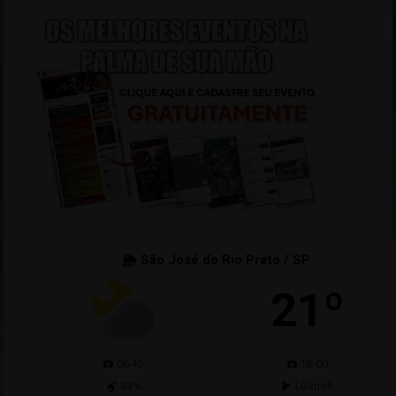
🌦 São José do Rio Preto / SP
21º
06:45
18:00
49%
10 km/h