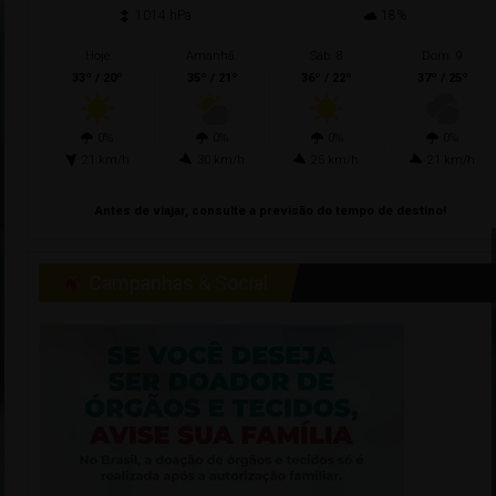
1014 hPa
18%
Hoje
Amanhã.
Sáb. 8
Dom. 9
33º / 20º
35º / 21º
36º / 22º
37º / 25º
0%
0%
0%
0%
21 km/h
30 km/h
25 km/h
21 km/h
Antes de viajar, consulte a previsão do tempo de destino!
Campanhas & Social