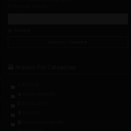
☑ Novos Recursos e Ferramentas
☑ Principais Notícias
Principal
🗃 Arquivo Por Categorias
⚠ AVISO
(8)
EcoNoroeste
(30)
🎖 DESTAQUE
(1)
by IA
(25)
Notícias Diversas
(84)