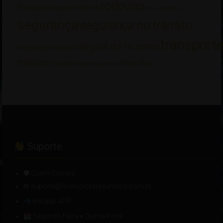
rodovias
Pedágio
radares
Pilotagem
rotas incríveis
segurança
segurança no trânsito
transport
são josé do rio preto
segurança viária
trânsito
Viagem
WhatsApp
viagens de moto
Suporte
🛡 Quem Somos
✉ suporte@motociclistasunidos.com.br
Instalar APP
Segunda-Feira
»
Quinta-Feira