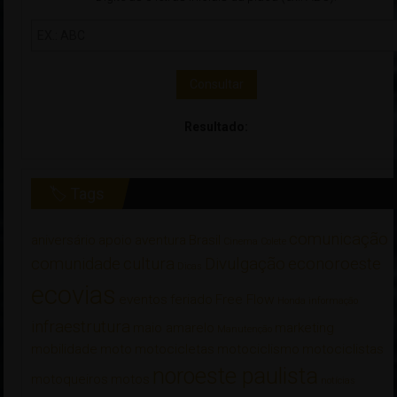
Consultar
Resultado:
🏷 Tags
comunicação
aniversário
apoio
aventura
Brasil
Cinema
Colete
comunidade
cultura
Divulgação
econoroeste
Dicas
ecovias
eventos
feriado
Free Flow
Honda
informação
infraestrutura
maio amarelo
marketing
Manutenção
mobilidade
moto
motocicletas
motociclismo
motociclistas
noroeste paulista
motoqueiros
motos
notícias