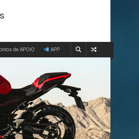
os
ntos de APOIO
APP