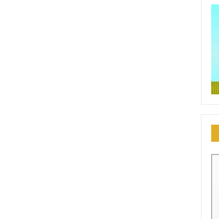
Fique por dentro das novidades do PORTAL
recebendo
atualizações em seu e-mail, no seu conforto e comodidade.
Eventos
Notícias
Dicas
Vídeos
INSCREVER