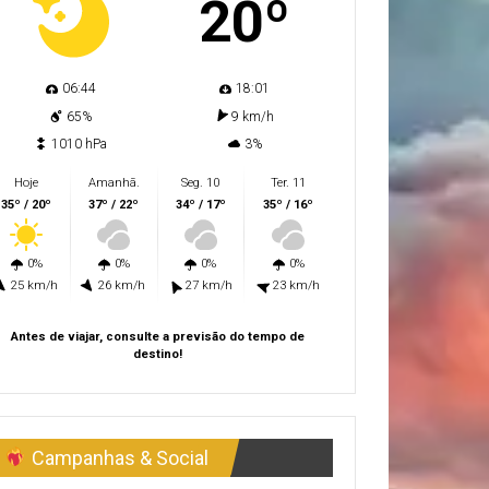
20º
06:44
18:01
65%
9 km/h
1010 hPa
3%
Hoje
Amanhã.
Seg. 10
Ter. 11
35º / 20º
37º / 22º
34º / 17º
35º / 16º
0%
0%
0%
0%
25 km/h
26 km/h
27 km/h
23 km/h
Antes de viajar, consulte a previsão do tempo de
destino!
Campanhas & Social