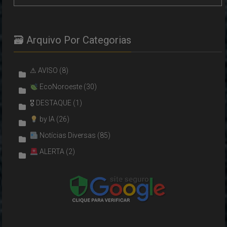
🗃 Arquivo Por Categorias
⚠ AVISO
(8)
EcoNoroeste
(30)
🎖 DESTAQUE
(1)
by IA
(26)
Notícias Diversas
(85)
ALERTA
(2)