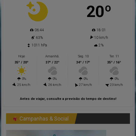
20º
06:44
18:01
63%
10 km/h
1011 hPa
2%
Hoje
Amanhã.
Seg. 10
Ter. 11
35º / 20º
37º / 22º
34º / 17º
35º / 16º
0%
0%
0%
0%
25 km/h
26 km/h
27 km/h
23 km/h
Antes de viajar, consulte a previsão do tempo de destino!
Campanhas & Social