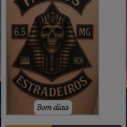
Fique por dentro das novidades do PORTAL
recebendo
atualizações em seu e-mail, no seu conforto e
comodidade.
Eventos
Notícias
Dicas
Vídeos
INSCREVER