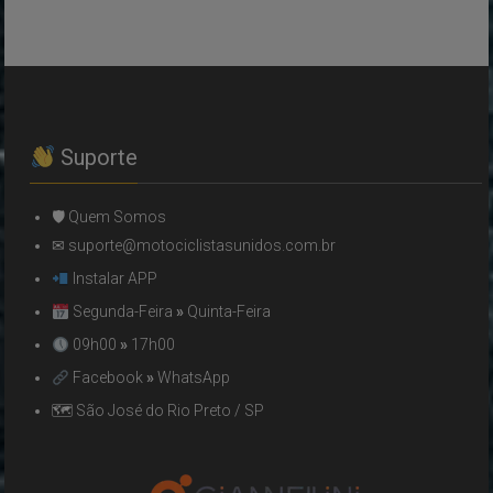
Suporte
🛡 Quem Somos
✉ suporte@motociclistasunidos.com.br
Instalar APP
Segunda-Feira
»
Quinta-Feira
09h00
»
17h00
Facebook
»
WhatsApp
🗺 São José do Rio Preto / SP