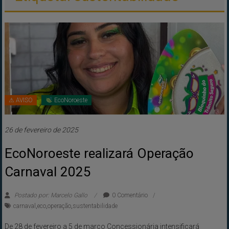
⚠ AVISO
EcoNoroeste
26 de fevereiro de 2025
EcoNoroeste realizará Operação
Carnaval 2025
Postado por: Marcelo Gallo
0 Comentário
carnaval
,
eco
,
operação
,
sustentabilidade
De 28 de fevereiro a 5 de março Concessionária intensificará