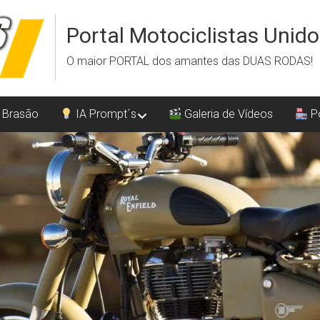
Portal Motociclistas Unid
O maior PORTAL dos amantes das DUAS RODAS!
 Brasão
IA Prompt´s
Galeria de Vídeos
Po