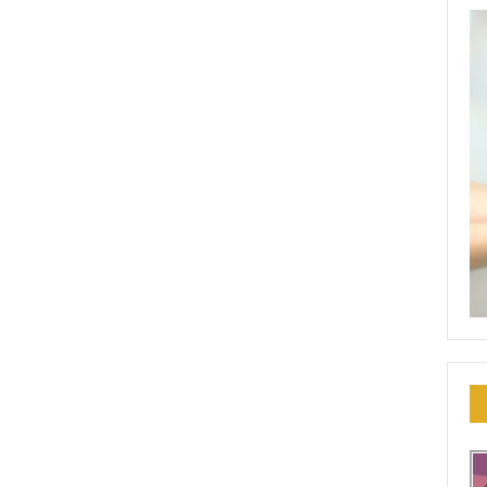
Fique por dentro das novidades do PORTAL
recebendo
atualizações em seu e-mail, no seu conforto e comodidade.
Eventos
Notícias
Dicas
Vídeos
INSCREVER