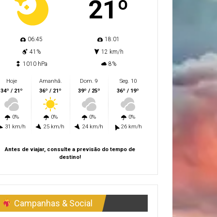
21º
06:45
18:01
41%
12 km/h
1010 hPa
8%
Hoje
Amanhã.
Dom. 9
Seg. 10
34º / 21º
36º / 21º
39º / 25º
36º / 19º
0%
0%
0%
0%
31 km/h
25 km/h
24 km/h
26 km/h
Antes de viajar, consulte a previsão do tempo de
destino!
Campanhas & Social