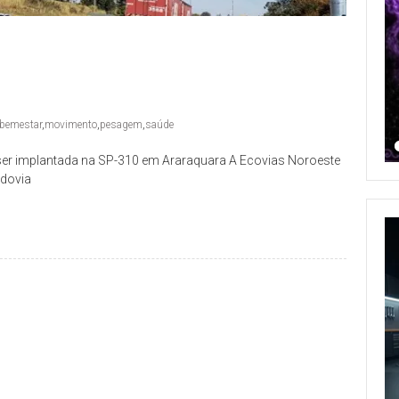
bemestar
,
movimento
,
pesagem
,
saúde
r implantada na SP-310 em Araraquara A Ecovias Noroeste
odovia