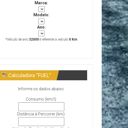
Marca:
Modelo:
Ano:
*Veículo de ano
32000
é referente a veículo
0 Km
Calculadora “FUEL”
Informe os dados abaixo:
Consumo (km/l):
Distância à Percorrer (km):