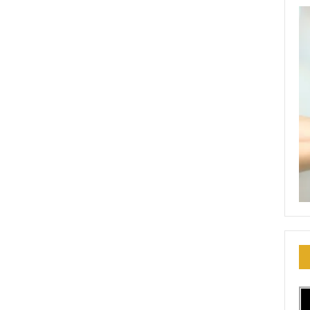
Fique por dentro das novidades do PORTAL
recebendo
atualizações em seu e-mail, no seu conforto e comodidade.
Eventos
Notícias
Dicas
Vídeos
INSCREVER