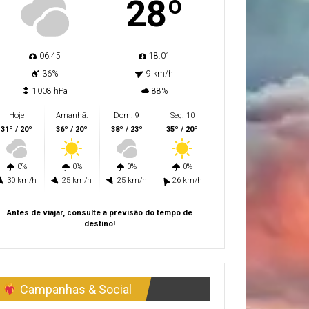
28º
06:45
18:01
36%
9 km/h
1008 hPa
88%
Hoje
Amanhã.
Dom. 9
Seg. 10
31º / 20º
36º / 20º
38º / 23º
35º / 20º
0%
0%
0%
0%
30 km/h
25 km/h
25 km/h
26 km/h
Antes de viajar, consulte a previsão do tempo de
destino!
Campanhas & Social