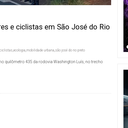
es e ciclistas em São José do Rio
ciclistas
,
ecologia
,
mobilidade urbana
,
são josé do rio preto
, no quilômetro 435 da rodovia Washington Luís, no trecho