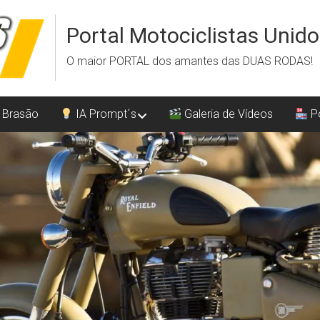
Portal Motociclistas Unid
O maior PORTAL dos amantes das DUAS RODAS!
 Brasão
IA Prompt´s
Galeria de Vídeos
Po