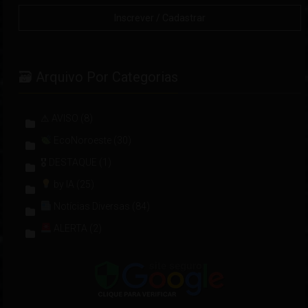
🗃 Arquivo Por Categorias
⚠ AVISO
(8)
EcoNoroeste
(30)
🎖 DESTAQUE
(1)
by IA
(25)
Notícias Diversas
(84)
ALERTA
(2)