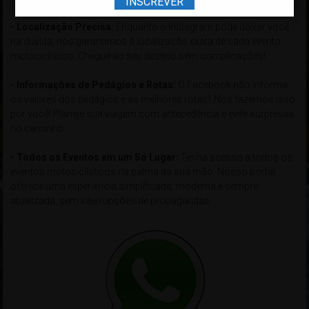
INSCREVER
- Localização Precisa:
Enquanto o Instagram pode deixar você
na dúvida, nós garantimos a localização exata de cada evento
motociclístico. Chegue ao seu destino sem complicações!
- Informações de Pedágios e Rotas:
O Facebook não informa
os valores dos pedágios e as melhores rotas? Nós fazemos isso
por você! Planeje sua viagem com antecedência e evite surpresas
no caminho.
- Todos os Eventos em um Só Lugar:
Tenha acesso a todos os
eventos motociclísticos na palma da sua mão. Nosso portal
oferece uma experiência simplificada, moderna e sempre
atualizada, sem interrupções de propagandas.