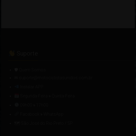
Suporte
🛡 Quem Somos
✉ suporte@motociclistasunidos.com.br
Instalar APP
Segunda-Feira
»
Quinta-Feira
09h00
»
17h00
Facebook
»
WhatsApp
🗺 São José do Rio Preto / SP