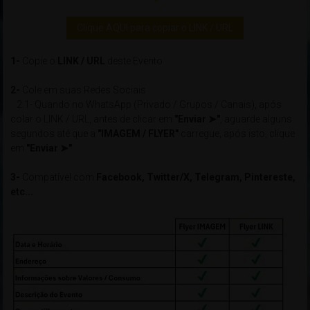
Clique AQUI para copiar o LINK / URL
1-
Copie o
LINK / URL
deste Evento
2-
Cole em suas Redes Sociais
2.1- Quando no WhatsApp (Privado / Grupos / Canais), após
colar o LINK / URL, antes de clicar em
"Enviar ➤"
, aguarde alguns
segundos até que a
"IMAGEM / FLYER"
carregue, após isto, clique
em
"Enviar ➤"
3-
Compatível com
Facebook, Twitter/X, Telegram, Pintereste,
etc...