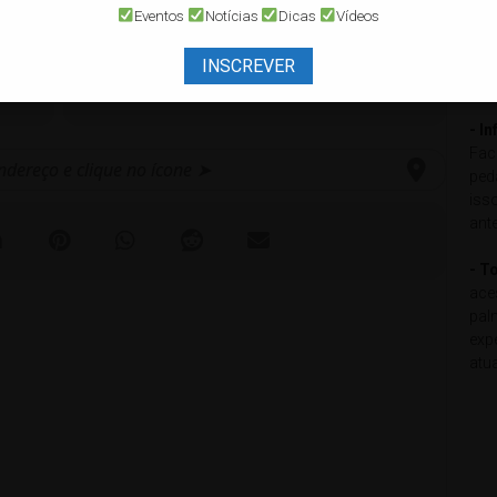
LOCALIZAÇÃO
pod
Eventos
Notícias
Dicas
Vídeos
loc
Lokas MC - Paraná/PR
mot
R. São Luís, 111 - Ipanema, Pontal do
INSCREVER
Paraná - PR, 83255-000
com
o pra ninguém botar defeito!
- I
Fac
ped
iss
ta animando com Rock nacional e internacional!
ant
uebrando tudo no rock e agitando geral!
- T
ace
Venha fazer parte dessa festa arretada com a família
pal
exp
atu
ibuir nas nossas ações sociais.