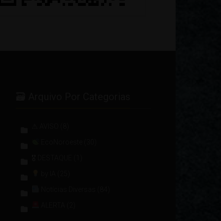
🗃 Arquivo Por Categorias
⚠ AVISO
(8)
EcoNoroeste
(30)
🎖 DESTAQUE
(1)
by IA
(25)
Notícias Diversas
(84)
ALERTA
(2)