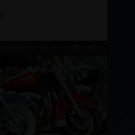
os
ntos de APOIO
APP