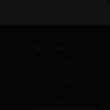
Newsletter
Assine nossa newsletter e acelere na frente
das novidades mantendo-se conectado
com o Portal Motociclistas Unidos. Não
perca nada, junte-se à nossa comunidade e
fique sempre no comando da informação!
☑ Avisos e Alertas
☑ Eventos em Destaque
☑ Novos Recursos e Ferramentas
☑ Principais Notícias