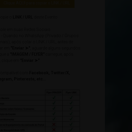
Clique AQUI para copiar o LINK / URL
opie o
LINK / URL
deste Evento
ole em suas Redes Sociais
- Quando no WhatsApp (Privado / Grupos
nais), após colar o LINK / URL, antes de
car em
"Enviar ➤"
, aguarde alguns segundos
 que a
"IMAGEM / FLYER"
carregue, após
, clique em
"Enviar ➤"
ompatível com
Facebook, Twitter/X,
egram, Pintereste, etc...