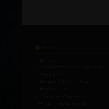
Suporte
🛡 Quem Somos
✉ suporte@motociclistasunidos.com.br
Instalar APP
Segunda-Feira
»
Quinta-Feira
09h00
»
17h00
Facebook
»
WhatsApp
🗺 São José do Rio Preto / SP