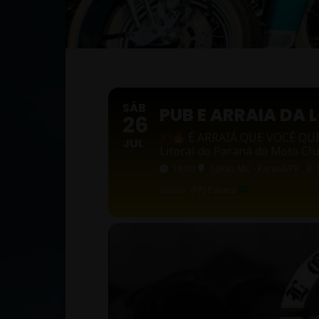
SÁB
PUB E ARRAIA DA 
26
É ARRAIÁ QUE VOCÊ QU
JUL
Litoral do Paraná do Moto Cl
16:00
Lokas MC - Paraná/PR
, R.
Estado:
(PR) Paraná