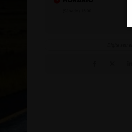
HORÁRIO
Vai ter CHOPP GELADO
(Sábado) 16:00
Muito WHISKY
QUENTÃO dos bons
E COMIDAS TÍPICAS a preço just
E o som? Segura:
17h às 19h – Aguinaldo e Vira La
20h às 23h – Banda TOMA ROCK q
Não vai perder esse arraiá, né? 
Lokas & Insanos MC!
Entrada franca
Traga 1kg de alimento para contr