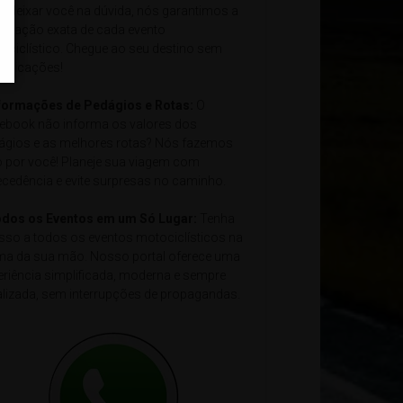
e deixar você na dúvida, nós garantimos a
alização exata de cada evento
ociclístico. Chegue ao seu destino sem
plicações!
nformações de Pedágios e Rotas:
O
ebook não informa os valores dos
ágios e as melhores rotas? Nós fazemos
o por você! Planeje sua viagem com
ecedência e evite surpresas no caminho.
odos os Eventos em um Só Lugar:
Tenha
sso a todos os eventos motociclísticos na
ma da sua mão. Nosso portal oferece uma
eriência simplificada, moderna e sempre
alizada, sem interrupções de propagandas.