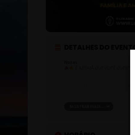
DETALHES DO EVENT
Notas:
É ARRAIÁ QUE VOCÊ QUER? E
A Regional do Litoral do Paraná 
padrinhos Insanos MC convidam você
MOSTRAR MAIS...
Dia 26/07 – SÁBADO
A partir das 16h
Rua São Luís, 111, Balneário Ip