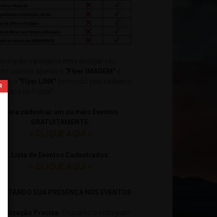
principais vantagens entre divulgar seu
nto usando apenas o
"Flyer IMAGEM"
e
ndo o
"Flyer LINK"
fornecido pelo cadastro
Eventos do Portal!
Para cadastrar um ou mais Eventos
GRATUITAMENTE:
» CLIQUE AQUI «
Lista de Eventos Cadastrados:
» CLIQUE AQUI «
xxxxxxxxxxxxxxxxxxxxxxxxxxxxxxxxxxxxxxxxxxxxxxxxxxxxxxx
ILITANDO SUA PRESENÇA NOS EVENTOS:
ocalização Precisa:
Enquanto o Instagram