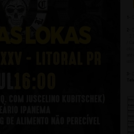
1-
C
2-
C
2.1
/ Ca
cli
até
isto
3-
C
Tel