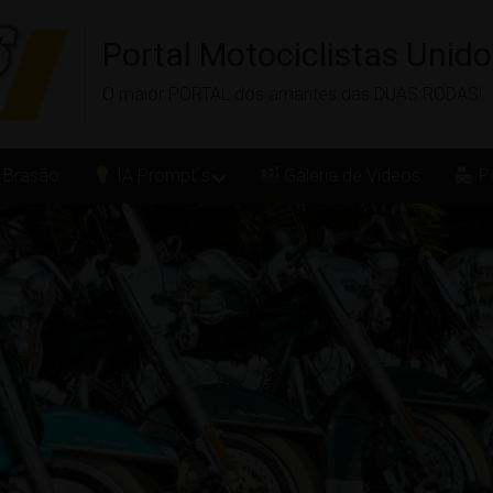
Portal Motociclistas Unid
O maior PORTAL dos amantes das DUAS RODAS!
 Brasão
IA Prompt´s
Galeria de Vídeos
Po