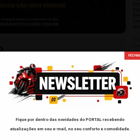
As 
Eve
O
usa
de 
NTÃO SEGURA ESSA!
do Moto Clube Lokas MC em conjunto com nossos
 pra uma noite daquelas que vai entrar pra história! 🏍
xxxxx
Fique por dentro das novidades do PORTAL
recebendo
FAC
atualizações em seu e-mail, no seu conforto e comodidade.
anema – Pontal do Paraná (calçadão de Ipanema).
- L