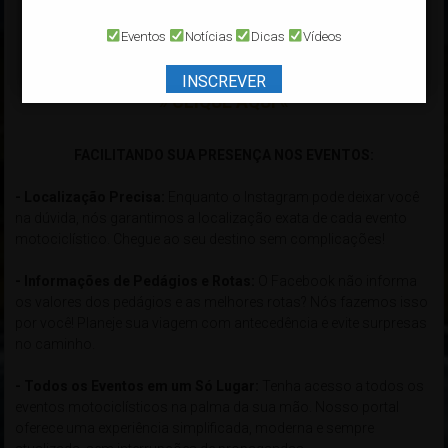
Para cadastrar um ou mais Eventos GRATUITAMENTE:
» CLIQUE AQUI «
Eventos
Notícias
Dicas
Vídeos
Lista de Eventos Cadastrados:
INSCREVER
» CLIQUE AQUI «
xxxxxxxxxxxxxxxxxxxxxxxxxxxxxxxxxxxxxxxxxxxxxxxxxxxxxxxxxxxx
FACILITANDO SUA PRESENÇA NOS EVENTOS:
- Localização Precisa:
Enquanto o Instagram pode deixar você
na dúvida, nós garantimos a localização exata de cada evento
motociclístico. Chegue ao seu destino sem complicações!
- Informações de Pedágios e Rotas:
O Facebook não informa
os valores dos pedágios e as melhores rotas? Nós fazemos isso
por você! Planeje sua viagem com antecedência e evite surpresas
no caminho.
- Todos os Eventos em um Só Lugar:
Tenha acesso a todos os
eventos motociclísticos na palma da sua mão. Nosso portal
oferece uma experiência simplificada, moderna e sempre