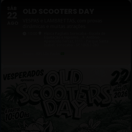
SÁB
OLD SCOOTERS DAY
22
VESPAS e LAMBRETTAS, com provas
AGO
dinâmicas e muitas atrações.
10:00
Hípica Pagliato Sorocaba - Escola de
Equitação e Hipismo.
, R. Antônio
Aparecido Ferraz, 1111 - Parque Santa
Isabel, Sorocaba - SP, 18052-280
Estado:
(SP) São Paulo