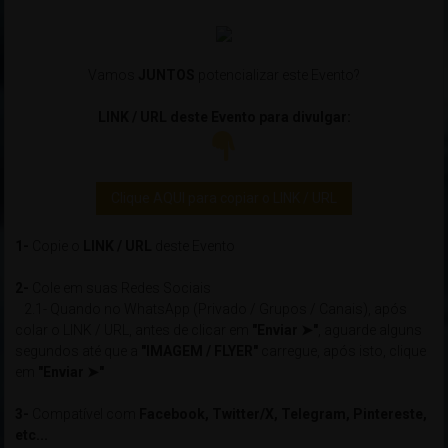
Vamos
JUNTOS
potencializar este Evento?
LINK / URL deste Evento para divulgar:
Clique AQUI para copiar o LINK / URL
1-
Copie o
LINK / URL
deste Evento
2-
Cole em suas Redes Sociais
2.1- Quando no WhatsApp (Privado / Grupos / Canais), após
colar o LINK / URL, antes de clicar em
"Enviar ➤"
, aguarde alguns
segundos até que a
"IMAGEM / FLYER"
carregue, após isto, clique
em
"Enviar ➤"
3-
Compatível com
Facebook, Twitter/X, Telegram, Pintereste,
etc...