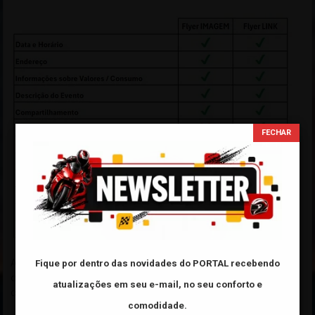
As principais vantagens entre divulgar seu Evento usando apenas
Fique por dentro das novidades do PORTAL
recebendo
o
"Flyer IMAGEM"
e usando o
"Flyer LINK"
fornecido pelo
atualizações em seu e-mail, no seu conforto e
cadastro de Eventos do Portal!
comodidade.