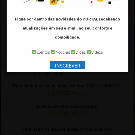
Fique por dentro das novidades do PORTAL
recebendo
atualizações em seu e-mail, no seu conforto e
comodidade.
Eventos
Notícias
Dicas
Vídeos
As principais vantagens entre divulgar seu Evento usando apenas
INSCREVER
o
"Flyer IMAGEM"
e usando o
"Flyer LINK"
fornecido pelo
cadastro de Eventos do Portal!
Para cadastrar um ou mais Eventos GRATUITAMENTE:
» CLIQUE AQUI «
Lista de Eventos Cadastrados:
» CLIQUE AQUI «
xxxxxxxxxxxxxxxxxxxxxxxxxxxxxxxxxxxxxxxxxxxxxxxxxxxxxxxxxxxx
FACILITANDO SUA PRESENÇA NOS EVENTOS: