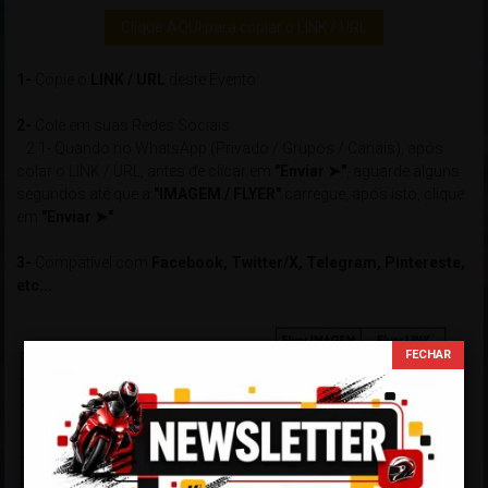
Clique AQUI para copiar o LINK / URL
1-
Copie o
LINK / URL
deste Evento
2-
Cole em suas Redes Sociais
2.1- Quando no WhatsApp (Privado / Grupos / Canais), após
colar o LINK / URL, antes de clicar em
"Enviar ➤"
, aguarde alguns
segundos até que a
"IMAGEM / FLYER"
carregue, após isto, clique
em
"Enviar ➤"
3-
Compatível com
Facebook, Twitter/X, Telegram, Pintereste,
etc...