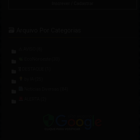
🗃 Arquivo Por Categorias
⚠ AVISO
(8)
EcoNoroeste
(30)
🎖 DESTAQUE
(1)
by IA
(25)
Notícias Diversas
(84)
ALERTA
(2)