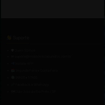
Suporte
🛡 Quem Somos
✉ suporte@motociclistasunidos.com.br
Instalar APP
Segunda-Feira
»
Quinta-Feira
09h00
»
17h00
Facebook
»
WhatsApp
🗺 São José do Rio Preto / SP