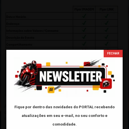
As principais vantagens entre divulgar seu Evento usando apenas
Fique por dentro das novidades do PORTAL
recebendo
o
"Flyer IMAGEM"
e usando o
"Flyer LINK"
fornecido pelo
atualizações em seu e-mail, no seu conforto e
cadastro de Eventos do Portal!
comodidade.