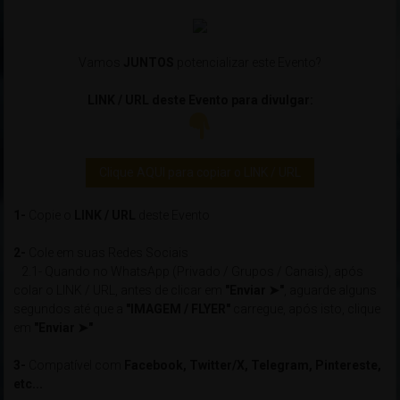
Vamos
JUNTOS
potencializar este Evento?
LINK / URL deste Evento para divulgar:
Clique AQUI para copiar o LINK / URL
1-
Copie o
LINK / URL
deste Evento
2-
Cole em suas Redes Sociais
2.1- Quando no WhatsApp (Privado / Grupos / Canais), após
colar o LINK / URL, antes de clicar em
"Enviar ➤"
, aguarde alguns
segundos até que a
"IMAGEM / FLYER"
carregue, após isto, clique
em
"Enviar ➤"
3-
Compatível com
Facebook, Twitter/X, Telegram, Pintereste,
etc...