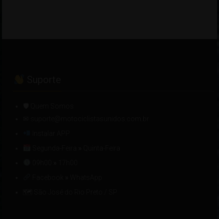
Suporte
🛡 Quem Somos
✉ suporte@motociclistasunidos.com.br
Instalar APP
Segunda-Feira
»
Quinta-Feira
09h00
»
17h00
Facebook
»
WhatsApp
🗺 São José do Rio Preto / SP