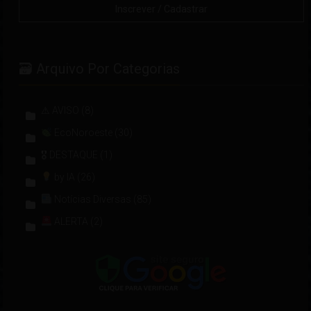
🗃 Arquivo Por Categorias
⚠ AVISO
(8)
EcoNoroeste
(30)
🎖 DESTAQUE
(1)
by IA
(26)
Notícias Diversas
(85)
ALERTA
(2)