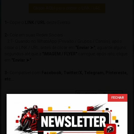
Clique AQUI para copiar o LINK / URL
1-
Copie o
LINK / URL
deste Evento
2-
Cole em suas Redes Sociais
2.1- Quando no WhatsApp (Privado / Grupos / Canais), após
colar o LINK / URL, antes de clicar em
"Enviar ➤"
, aguarde alguns
segundos até que a
"IMAGEM / FLYER"
carregue, após isto, clique
em
"Enviar ➤"
3-
Compatível com
Facebook, Twitter/X, Telegram, Pintereste,
etc...