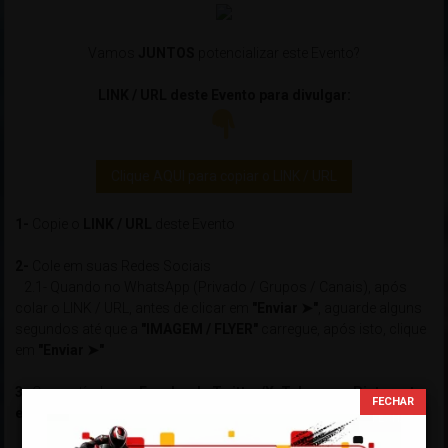
Vamos
JUNTOS
potencializar este Evento?
LINK / URL deste Evento para divulgar:
Clique AQUI para copiar o LINK / URL
1-
Copie o
LINK / URL
deste Evento
2-
Cole em suas Redes Sociais
2.1- Quando no WhatsApp (Privado / Grupos / Canais), após
colar o LINK / URL, antes de clicar em
"Enviar ➤"
, aguarde alguns
segundos até que a
"IMAGEM / FLYER"
carregue, após isto, clique
em
"Enviar ➤"
3-
Compatível com
Facebook, Twitter/X, Telegram, Pintereste,
etc...