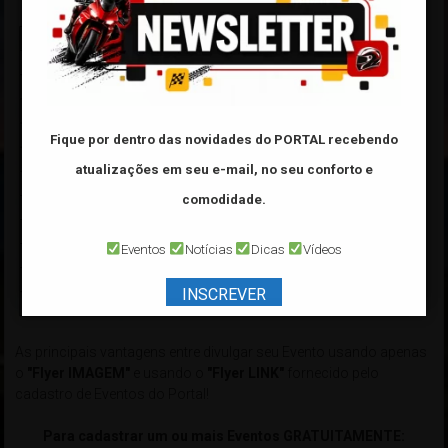
Fique por dentro das novidades do PORTAL
recebendo
atualizações em seu e-mail, no seu conforto e
comodidade.
Eventos
Notícias
Dicas
Vídeos
INSCREVER
As principais vantagens entre divulgar seu Evento usando apenas
o
"Flyer IMAGEM"
e usando o
"Flyer LINK"
fornecido pelo
cadastro de Eventos do Portal!
Para cadastrar um ou mais Eventos GRATUITAMENTE: