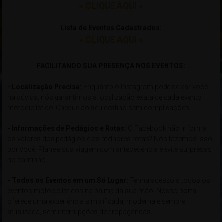
» CLIQUE AQUI «
Lista de Eventos Cadastrados:
» CLIQUE AQUI «
xxxxxxxxxxxxxxxxxxxxxxxxxxxxxxxxxxxxxxxxxxxxxxxxxxxxxxxxxxxx
FACILITANDO SUA PRESENÇA NOS EVENTOS:
- Localização Precisa:
Enquanto o Instagram pode deixar você
na dúvida, nós garantimos a localização exata de cada evento
motociclístico. Chegue ao seu destino sem complicações!
- Informações de Pedágios e Rotas:
O Facebook não informa
os valores dos pedágios e as melhores rotas? Nós fazemos isso
por você! Planeje sua viagem com antecedência e evite surpresas
no caminho.
- Todos os Eventos em um Só Lugar:
Tenha acesso a todos os
eventos motociclísticos na palma da sua mão. Nosso portal
oferece uma experiência simplificada, moderna e sempre
atualizada, sem interrupções de propagandas.