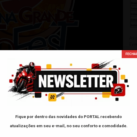
As 
Eve
usa
de 
xxxxx
Fique por dentro das novidades do PORTAL
recebendo
FAC
O
atualizações em seu e-mail, no seu conforto e comodidade.
- L