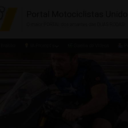
Portal Motociclistas Unid
O maior PORTAL dos amantes das DUAS RODAS!
 Brasão
IA Prompt´s
Galeria de Vídeos
Po