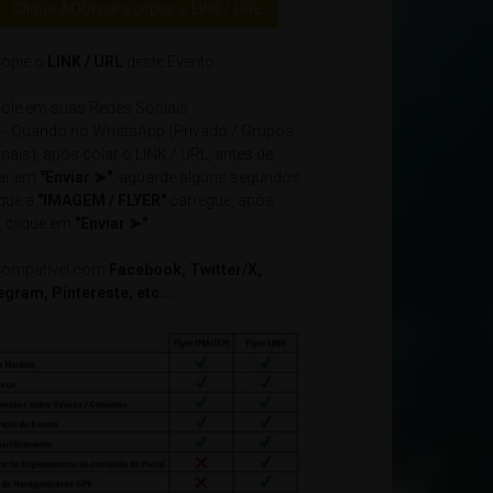
Clique AQUI para copiar o LINK / URL
opie o
LINK / URL
deste Evento
ole em suas Redes Sociais
- Quando no WhatsApp (Privado / Grupos
nais), após colar o LINK / URL, antes de
car em
"Enviar ➤"
, aguarde alguns segundos
 que a
"IMAGEM / FLYER"
carregue, após
, clique em
"Enviar ➤"
ompatível com
Facebook, Twitter/X,
egram, Pintereste, etc...