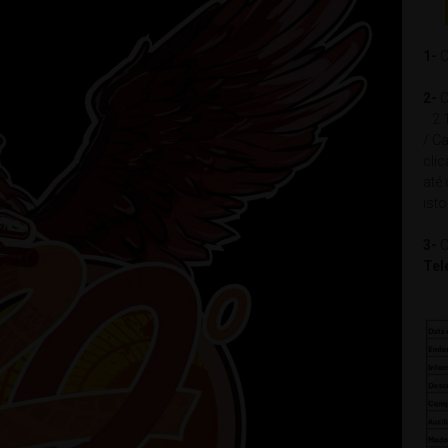
1-
C
2-
C
2.1
/ Ca
cli
até
isto
3-
C
Tel