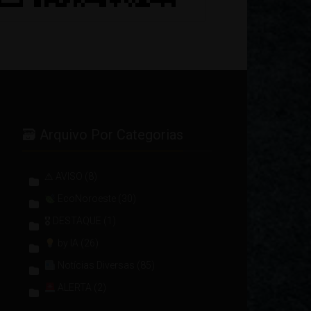
🗃 Arquivo Por Categorias
⚠ AVISO
(8)
EcoNoroeste
(30)
🎖 DESTAQUE
(1)
by IA
(26)
Notícias Diversas
(85)
ALERTA
(2)