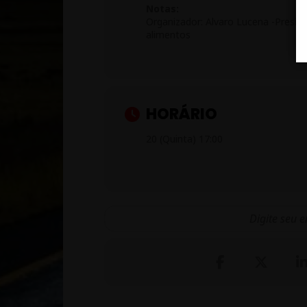
Notas:
Organizador: Alvaro Lucena -Presid
alimentos
HORÁRIO
20 (Quinta) 17:00