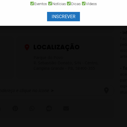
pod
Eventos
Notícias
Dicas
Vídeos
ente MC Rota 230. Evento social entrada 2kg de
loc
mot
INSCREVER
com
- I
Fac
ped
LOCALIZAÇÃO
iss
ant
Parque do Povo
R. Sebastião Donato, S/N - Centro,
Campina Grande - PB, 58400-355
- T
ace
pal
exp
atu