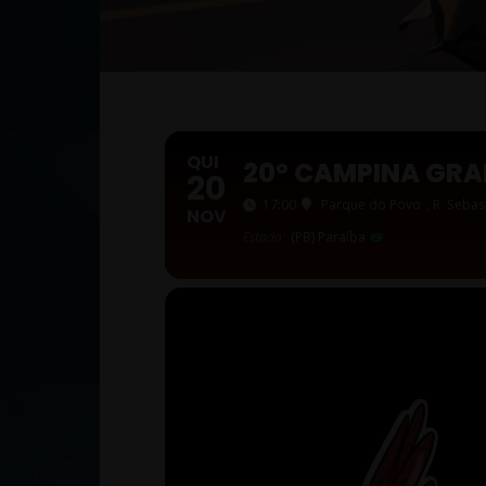
QUI
20º CAMPINA GRA
20
17:00
Parque do Povo
, R. Seba
NOV
Estado:
(PB) Paraíba