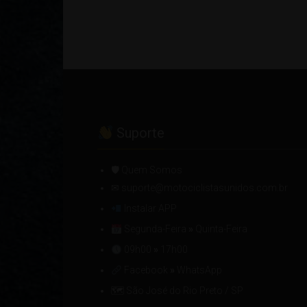
Suporte
🛡 Quem Somos
✉ suporte@motociclistasunidos.com.br
Instalar APP
Segunda-Feira
»
Quinta-Feira
09h00
»
17h00
Facebook
»
WhatsApp
🗺 São José do Rio Preto / SP