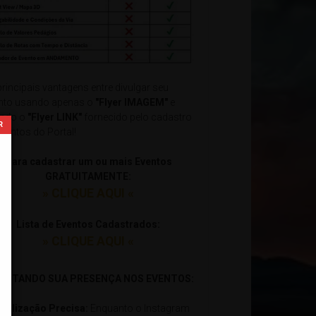
principais vantagens entre divulgar seu
nto usando apenas o
"Flyer IMAGEM"
e
ndo o
"Flyer LINK"
fornecido pelo cadastro
Eventos do Portal!
Para cadastrar um ou mais Eventos
GRATUITAMENTE:
» CLIQUE AQUI «
Lista de Eventos Cadastrados:
» CLIQUE AQUI «
xxxxxxxxxxxxxxxxxxxxxxxxxxxxxxxxxxxxxxxxxxxxxxxxxxxxxxx
ILITANDO SUA PRESENÇA NOS EVENTOS:
ocalização Precisa:
Enquanto o Instagram