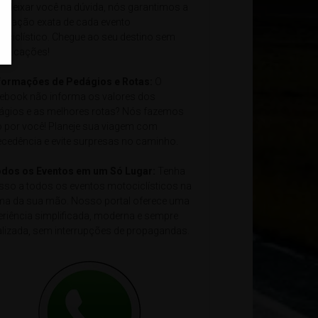
e deixar você na dúvida, nós garantimos a
alização exata de cada evento
ociclístico. Chegue ao seu destino sem
plicações!
nformações de Pedágios e Rotas:
O
ebook não informa os valores dos
ágios e as melhores rotas? Nós fazemos
o por você! Planeje sua viagem com
ecedência e evite surpresas no caminho.
odos os Eventos em um Só Lugar:
Tenha
sso a todos os eventos motociclísticos na
ma da sua mão. Nosso portal oferece uma
eriência simplificada, moderna e sempre
alizada, sem interrupções de propagandas.