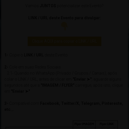
Vamos
JUNTOS
potencializar este Evento?
LINK / URL deste Evento para divulgar:
Clique AQUI para copiar o LINK / URL
1-
Copie o
LINK / URL
deste Evento
2-
Cole em suas Redes Sociais
2.1- Quando no WhatsApp (Privado / Grupos / Canais), após
colar o LINK / URL, antes de clicar em
"Enviar ➤"
, aguarde alguns
segundos até que a
"IMAGEM / FLYER"
carregue, após isto, clique
em
"Enviar ➤"
3-
Compatível com
Facebook, Twitter/X, Telegram, Pintereste,
etc...