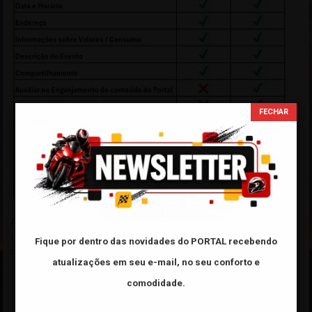
As principais vantagens entre divulgar seu Evento usando apenas
o
"Flyer IMAGEM"
e usando o
"Flyer LINK"
fornecido pelo
Fique por dentro das novidades do PORTAL
recebendo
cadastro de Eventos do Portal!
atualizações em seu e-mail, no seu conforto e
Para cadastrar um ou mais Eventos GRATUITAMENTE:
comodidade.
» CLIQUE AQUI «