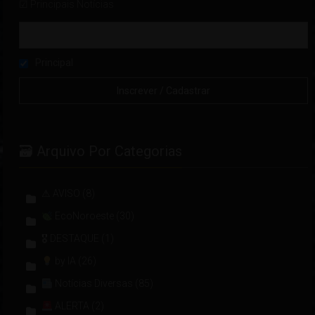
☑ Principais Notícias
Principal
🗃 Arquivo Por Categorias
⚠ AVISO
(8)
EcoNoroeste
(30)
🎖 DESTAQUE
(1)
by IA
(26)
Notícias Diversas
(85)
ALERTA
(2)