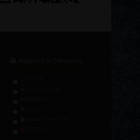
🗃 Arquivo Por Categorias
⚠ AVISO
(8)
EcoNoroeste
(30)
🎖 DESTAQUE
(1)
by IA
(26)
Notícias Diversas
(85)
ALERTA
(2)