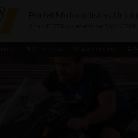
Portal Motociclistas Unid
O maior PORTAL dos amantes das DUAS RODAS!
 Brasão
IA Prompt´s
Galeria de Vídeos
Po