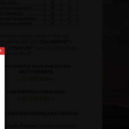
principais vantagens entre divulgar seu
nto usando apenas o
"Flyer IMAGEM"
e
ndo o
"Flyer LINK"
fornecido pelo cadastro
Eventos do Portal!
Para cadastrar um ou mais Eventos
GRATUITAMENTE:
» CLIQUE AQUI «
Lista de Eventos Cadastrados:
» CLIQUE AQUI «
xxxxxxxxxxxxxxxxxxxxxxxxxxxxxxxxxxxxxxxxxxxxxxxxxxxxxxx
ILITANDO SUA PRESENÇA NOS EVENTOS:
ocalização Precisa:
Enquanto o Instagram