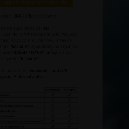
Clique AQUI para copiar o LINK / URL
opie o
LINK / URL
deste Evento
ole em suas Redes Sociais
- Quando no WhatsApp (Privado / Grupos
nais), após colar o LINK / URL, antes de
car em
"Enviar ➤"
, aguarde alguns segundos
 que a
"IMAGEM / FLYER"
carregue, após
, clique em
"Enviar ➤"
ompatível com
Facebook, Twitter/X,
egram, Pintereste, etc...