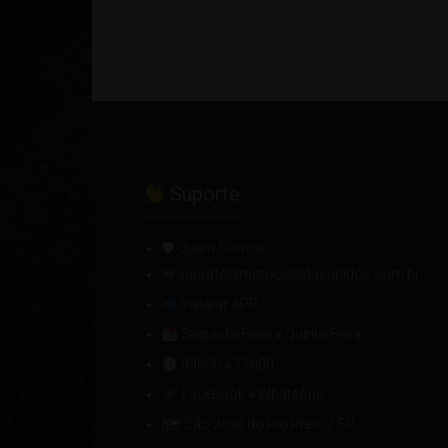
Suporte
🛡 Quem Somos
✉ suporte@motociclistasunidos.com.br
Instalar APP
Segunda-Feira
»
Quinta-Feira
09h00
»
17h00
Facebook
»
WhatsApp
🗺 São José do Rio Preto / SP