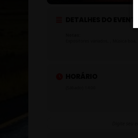
DETALHES DO EVENT
Notas:
Expositores variados, , Música boa
HORÁRIO
(Sábado) 14:00