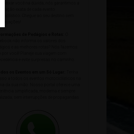
e deixar você na dúvida, nós garantimos a
alização exata de cada evento
ociclístico. Chegue ao seu destino sem
plicações!
nformações de Pedágios e Rotas:
O
ebook não informa os valores dos
ágios e as melhores rotas? Nós fazemos
o por você! Planeje sua viagem com
ecedência e evite surpresas no caminho.
odos os Eventos em um Só Lugar:
Tenha
sso a todos os eventos motociclísticos na
ma da sua mão. Nosso portal oferece uma
eriência simplificada, moderna e sempre
alizada, sem interrupções de propagandas.