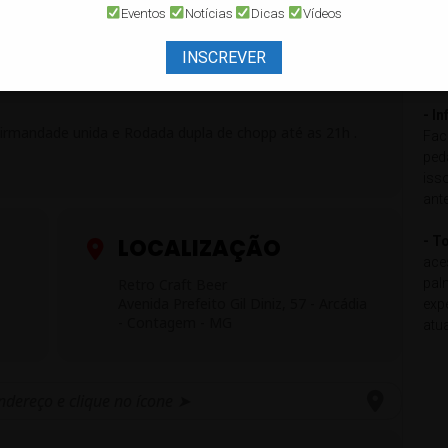
pod
Eventos
Notícias
Dicas
Vídeos
loc
mot
INSCREVER
O
com
- I
, irmandade unida e Rodada dupla de chopp até as 21h .
Fac
ped
iss
ant
- T
LOCALIZAÇÃO
ace
pal
Retro Craft Beer
Avenida Prefeito Gil Diniz, 57 - Arcádia
exp
- Contagem - MG
atu