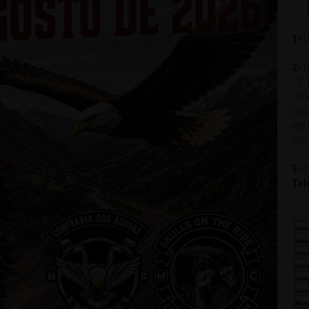
1-
C
2-
C
2.1
/ Ca
cli
até
isto
3-
C
Tel