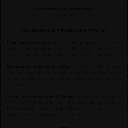
Lista de Eventos Cadastrados:
» CLIQUE AQUI «
xxxxxxxxxxxxxxxxxxxxxxxxxxxxxxxxxxxxxxxxxxxxxxxxxxxxxxxxxxxx
FACILITANDO SUA PRESENÇA NOS EVENTOS:
- Localização Precisa:
Enquanto o Instagram pode deixar você
na dúvida, nós garantimos a localização exata de cada evento
motociclístico. Chegue ao seu destino sem complicações!
- Informações de Pedágios e Rotas:
O Facebook não informa
os valores dos pedágios e as melhores rotas? Nós fazemos isso
por você! Planeje sua viagem com antecedência e evite surpresas
no caminho.
- Todos os Eventos em um Só Lugar:
Tenha acesso a todos os
eventos motociclísticos na palma da sua mão. Nosso portal
oferece uma experiência simplificada, moderna e sempre
atualizada, sem interrupções de propagandas.