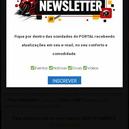
Fique por dentro das novidades do PORTAL
recebendo
atualizações em seu e-mail, no seu conforto e
comodidade.
Eventos
Notícias
Dicas
Vídeos
INSCREVER
As principais vantagens entre divulgar seu Evento usando apenas
o
"Flyer IMAGEM"
e usando o
"Flyer LINK"
fornecido pelo
cadastro de Eventos do Portal!
Para cadastrar um ou mais Eventos GRATUITAMENTE:
» CLIQUE AQUI «