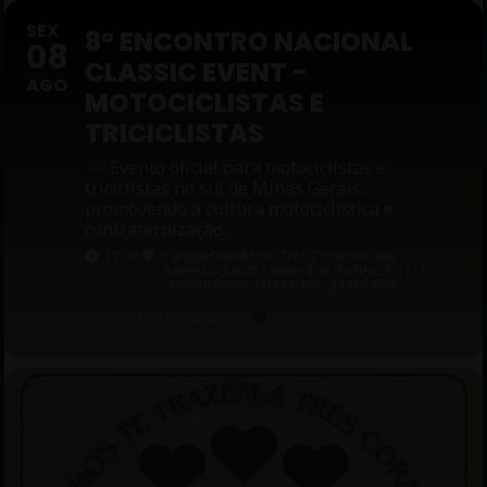
SEX
8º ENCONTRO NACIONAL
08
CLASSIC EVENT -
AGO
MOTOCICLISTAS E
TRICICLISTAS
Evento oficial para motociclistas e
triciclistas no sul de Minas Gerais,
promovendo a cultura motociclística e
confraternização.
17:00
Parque Dondinho, Três Corações MG
,
Avenida Quinto Centenário do Brasil, 1111
- Jardim Santa Tereza, MG, 37414-000
Estado:
(MG) Minas Gerais