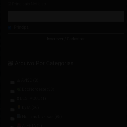
☑ Principais Notícias
Principal
🗃 Arquivo Por Categorias
⚠ AVISO
(8)
EcoNoroeste
(30)
🎖 DESTAQUE
(1)
by IA
(26)
Notícias Diversas
(85)
ALERTA
(2)