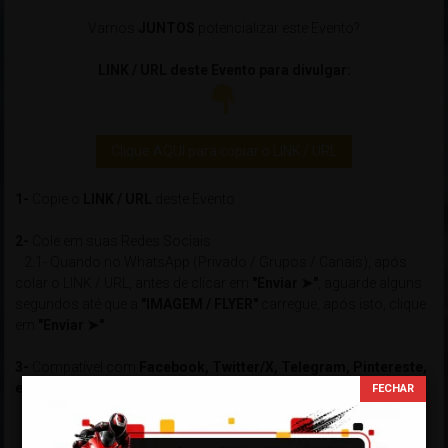
Vamos
JUNTOS
potencializar este Evento?
LINK / URL deste Evento para divulgar:
Clique AQUI para copiar o LINK / URL
1-
Copie o
LINK / URL
deste Evento
2-
Cole em suas Redes Sociais
2.1- Quando no WhatsApp (Privado / Grupos / Canais), após
colar o LINK / URL, antes de clicar em
"Enviar ➤"
, aguarde alguns
segundos até que a
"IMAGEM / FLYER"
carregue, após isto, clique
em
"Enviar ➤"
3-
Compatível com
Facebook, Twitter/X, Telegram, Pintereste,
etc...