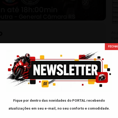
O
As 
Eve
usa
de 
l de General Câmara RS.
996940037
5914
xxxxx
Fique por dentro das novidades do PORTAL
recebendo
FAC
LOCALIZAÇÃO
atualizações em seu e-mail, no seu conforto e comodidade.
- L
Praça Eurico Gaspar Dutra