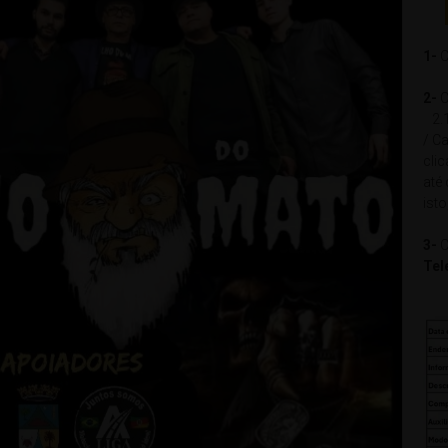
1-
C
2-
C
2.1
/ Ca
cli
até
isto
3-
C
Tel