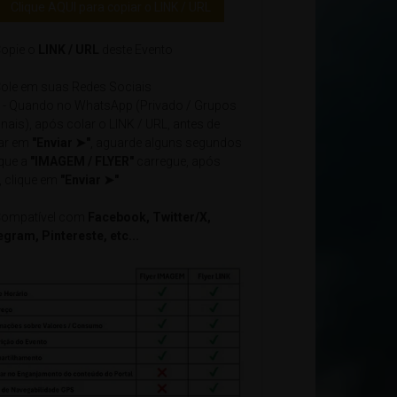
Clique AQUI para copiar o LINK / URL
opie o
LINK / URL
deste Evento
ole em suas Redes Sociais
- Quando no WhatsApp (Privado / Grupos
nais), após colar o LINK / URL, antes de
car em
"Enviar ➤"
, aguarde alguns segundos
 que a
"IMAGEM / FLYER"
carregue, após
, clique em
"Enviar ➤"
ompatível com
Facebook, Twitter/X,
egram, Pintereste, etc...