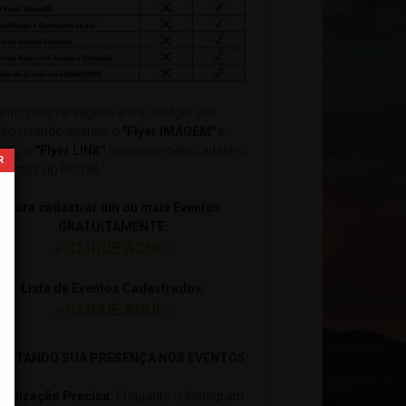
principais vantagens entre divulgar seu
nto usando apenas o
"Flyer IMAGEM"
e
ndo o
"Flyer LINK"
fornecido pelo cadastro
Eventos do Portal!
Para cadastrar um ou mais Eventos
GRATUITAMENTE:
» CLIQUE AQUI «
Lista de Eventos Cadastrados:
» CLIQUE AQUI «
xxxxxxxxxxxxxxxxxxxxxxxxxxxxxxxxxxxxxxxxxxxxxxxxxxxxxxx
ILITANDO SUA PRESENÇA NOS EVENTOS:
ocalização Precisa:
Enquanto o Instagram