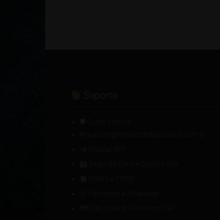
Suporte
🛡 Quem Somos
✉ suporte@motociclistasunidos.com.br
Instalar APP
Segunda-Feira
»
Quinta-Feira
09h00
»
17h00
Facebook
»
WhatsApp
🗺 São José do Rio Preto / SP