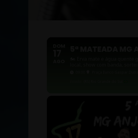
DOM
5ª MATEADA MG A
17
🏍 Erva mate e água quente g
AGO
local, show com banda, sortei
09:00
Praça Eurico Gaspar Dutr
Estado:
(RS) Rio Grande do Sul