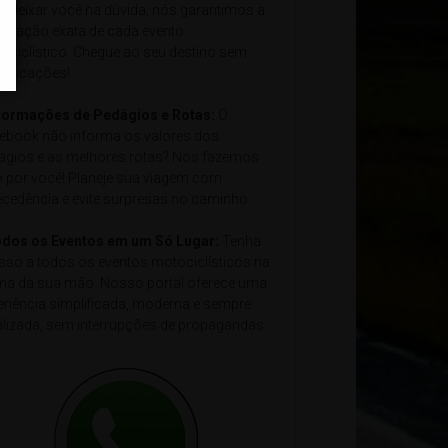
e deixar você na dúvida, nós garantimos a
alização exata de cada evento
ociclístico. Chegue ao seu destino sem
plicações!
nformações de Pedágios e Rotas:
O
ebook não informa os valores dos
ágios e as melhores rotas? Nós fazemos
o por você! Planeje sua viagem com
ecedência e evite surpresas no caminho.
odos os Eventos em um Só Lugar:
Tenha
sso a todos os eventos motociclísticos na
ma da sua mão. Nosso portal oferece uma
eriência simplificada, moderna e sempre
alizada, sem interrupções de propagandas.