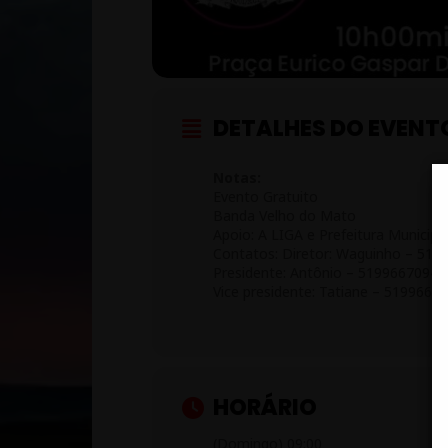
DETALHES DO EVENT
Notas:
Evento Gratuito
Banda Velho do Mato
Apoio: A LIGA e Prefeitura Municipa
Contatos: Diretor: Waguinho – 51
Presidente: Antônio – 51996670940
Vice presidente: Tatiane – 5199665
HORÁRIO
(Domingo) 09:00