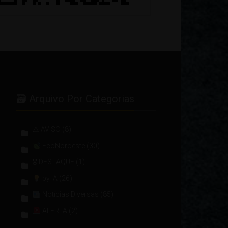
🗃 Arquivo Por Categorias
⚠ AVISO
(8)
EcoNoroeste
(30)
🎖 DESTAQUE
(1)
by IA
(26)
Notícias Diversas
(85)
ALERTA
(2)