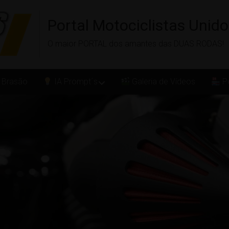
Portal Motociclistas Unid
O maior PORTAL dos amantes das DUAS RODAS!
 Brasão
IA Prompt´s
Galeria de Vídeos
Po