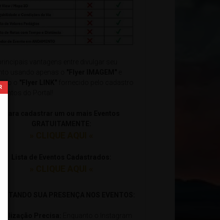
principais vantagens entre divulgar seu
nto usando apenas o
"Flyer IMAGEM"
e
ndo o
"Flyer LINK"
fornecido pelo cadastro
Eventos do Portal!
Para cadastrar um ou mais Eventos
GRATUITAMENTE:
» CLIQUE AQUI «
Lista de Eventos Cadastrados:
» CLIQUE AQUI «
xxxxxxxxxxxxxxxxxxxxxxxxxxxxxxxxxxxxxxxxxxxxxxxxxxxxxxx
ILITANDO SUA PRESENÇA NOS EVENTOS:
ocalização Precisa:
Enquanto o Instagram