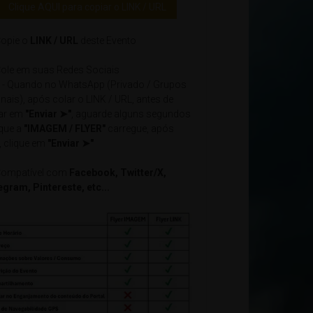
Clique AQUI para copiar o LINK / URL
opie o
LINK / URL
deste Evento
ole em suas Redes Sociais
- Quando no WhatsApp (Privado / Grupos
nais), após colar o LINK / URL, antes de
car em
"Enviar ➤"
, aguarde alguns segundos
 que a
"IMAGEM / FLYER"
carregue, após
, clique em
"Enviar ➤"
ompatível com
Facebook, Twitter/X,
egram, Pintereste, etc...