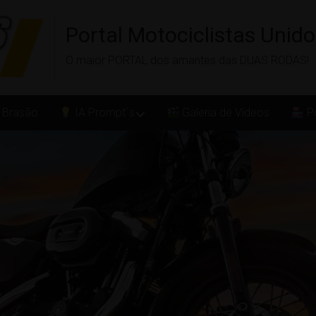
Portal Motociclistas Unid
O maior PORTAL dos amantes das DUAS RODAS!
 Brasão
IA Prompt´s
Galeria de Vídeos
Po