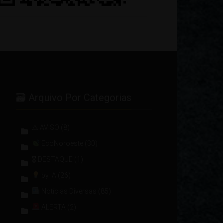
🗃 Arquivo Por Categorias
⚠ AVISO
(8)
EcoNoroeste
(30)
🎖 DESTAQUE
(1)
by IA
(26)
Notícias Diversas
(85)
ALERTA
(2)