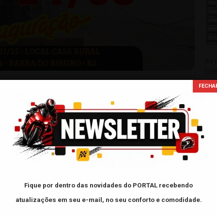
As 
Eve
usa
de 
O
sta!
⚠
o 4º Moto Encontro Casa Rural.
ias 23 e 24/08/25
forto e segurança aos irmãos motociclistas que estarão
xxxxx
e festa.
Fique por dentro das novidades do PORTAL
recebendo
FAC
ciais para mais atualizações!
atualizações em seu e-mail, no seu conforto e comodidade.
- L