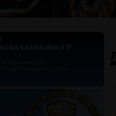
O DA CASA RURAL E 3°
o 20° Monumento Biker
4 Douradilho, Barra do Ribeiro - RS, 96790-000
V