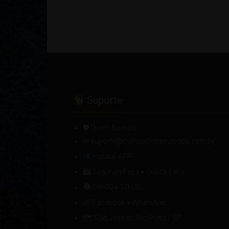
Suporte
🛡 Quem Somos
✉ suporte@motociclistasunidos.com.br
Instalar APP
Segunda-Feira
»
Quinta-Feira
09h00
»
17h00
Facebook
»
WhatsApp
🗺 São José do Rio Preto / SP