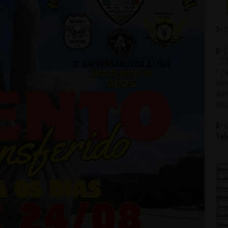
1-
C
2-
C
2.1
/ Ca
cli
até
isto
3-
C
Tel