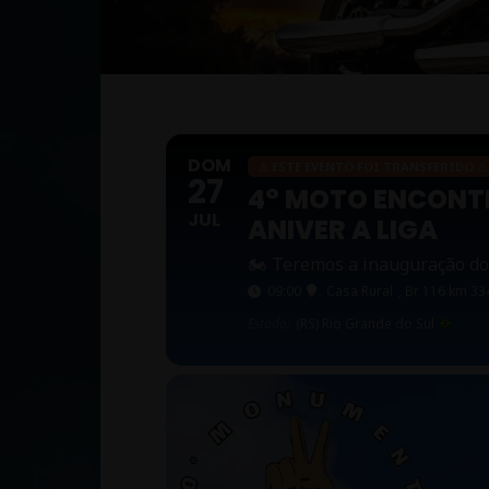
DOM
⚠ ESTE EVENTO FOI TRANSFERIDO ⚠
27
4° MOTO ENCONTR
JUL
ANIVER A LIGA
🏍 Teremos a inauguração d
09:00
Casa Rural
, Br 116 km 33
Estado:
(RS) Rio Grande do Sul