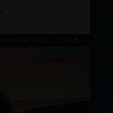
os
ntos de APOIO
APP