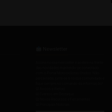
Newsletter
Assine nossa newsletter e acelere na frente
das novidades mantendo-se conectado
com o Portal Motociclistas Unidos. Não
perca nada, junte-se à nossa comunidade e
fique sempre no comando da informação!
☑ Avisos e Alertas
☑ Eventos em Destaque
☑ Novos Recursos e Ferramentas
☑ Principais Notícias