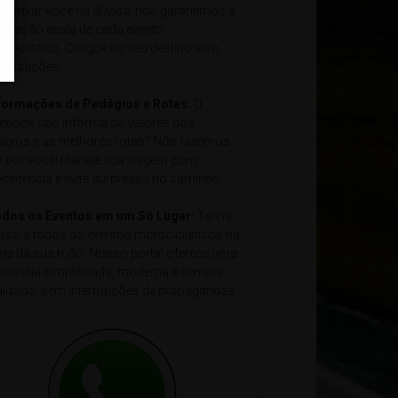
e deixar você na dúvida, nós garantimos a
alização exata de cada evento
ociclístico. Chegue ao seu destino sem
plicações!
nformações de Pedágios e Rotas:
O
ebook não informa os valores dos
ágios e as melhores rotas? Nós fazemos
o por você! Planeje sua viagem com
ecedência e evite surpresas no caminho.
odos os Eventos em um Só Lugar:
Tenha
sso a todos os eventos motociclísticos na
ma da sua mão. Nosso portal oferece uma
eriência simplificada, moderna e sempre
alizada, sem interrupções de propagandas.