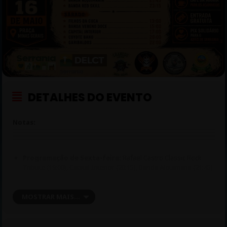
DETALHES DO EVENTO
Notas:
Programação de Sexta-feira:
Rafael Castro Classic Rock
Tribute (19:00), Capital Interior (20:15), Banda Alquimaria (21:45)
e Banda Red Skill (23:15).
MOSTRAR MAIS...
Programação de Sábado:
Filhos da Cuca (13:00), Banda
Veneno Doce (15:00), Capital Interior (17:00), Coyote Band
(20:00) e Garibaldos (22:00).