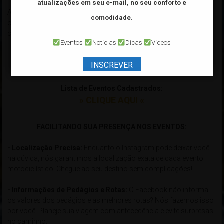
atualizações em seu e-mail, no seu conforto e
As principais vantagens entre divulgar seu Evento usando apenas
comodidade.
o
"Flyer IMAGEM"
e usando o
"Flyer LINK"
fornecido pelo
cadastro de Eventos do Portal!
Eventos
Notícias
Dicas
Vídeos
Para cadastrar um ou mais Eventos GRATUITAMENTE:
INSCREVER
» CLIQUE AQUI «
Lista de Eventos Cadastrados:
» CLIQUE AQUI «
xxxxxxxxxxxxxxxxxxxxxxxxxxxxxxxxxxxxxxxxxxxxxxxxxxxxxxxxxxxx
FACILITANDO SUA PRESENÇA NOS EVENTOS:
- Localização Precisa:
Enquanto o Instagram pode deixar você
na dúvida, nós garantimos a localização exata de cada evento
motociclístico. Chegue ao seu destino sem complicações!
- Informações de Pedágios e Rotas:
O Facebook não informa
os valores dos pedágios e as melhores rotas? Nós fazemos isso
por você! Planeje sua viagem com antecedência e evite surpresas
no caminho.