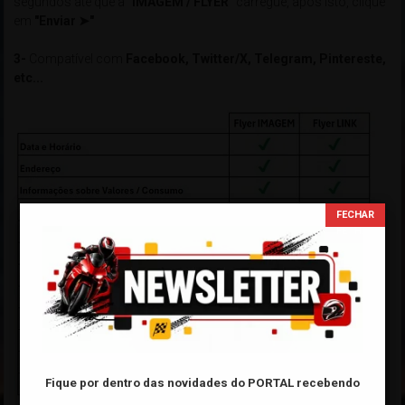
segundos até que a
"IMAGEM / FLYER"
carregue, após isto, clique
em
"Enviar ➤"
3-
Compatível com
Facebook, Twitter/X, Telegram, Pintereste,
etc...
Fique por dentro das novidades do PORTAL
recebendo