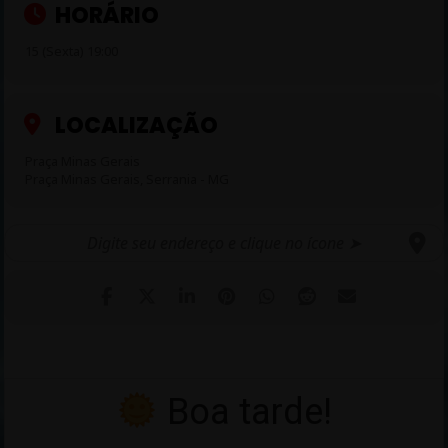
HORÁRIO
Comodidades:
Praça de alimentação e café da manhã para os
15 (Sexta) 19:00
acampados.
Entrada:
Gratuita.
LOCALIZAÇÃO
Praça Minas Gerais
Ação Social:
Pix Solidário para o Asilo de Serrania.
Praça Minas Gerais, Serrania - MG
Apoio/Realização:
Prefeitura Municipal de Serrania, DELCT e
diversos motoclubes como Craneos Libres MC e Asphalt.
Boa tarde!