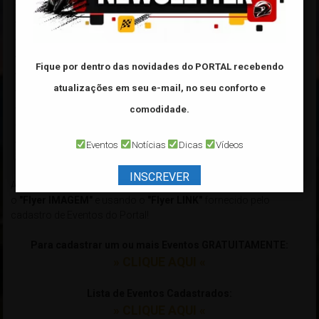
Fique por dentro das novidades do PORTAL
recebendo
atualizações em seu e-mail, no seu conforto e
comodidade.
Eventos
Notícias
Dicas
Vídeos
INSCREVER
As principais vantagens entre divulgar seu Evento usando apenas
o
"Flyer IMAGEM"
e usando o
"Flyer LINK"
fornecido pelo
cadastro de Eventos do Portal!
Para cadastrar um ou mais Eventos GRATUITAMENTE:
» CLIQUE AQUI «
Lista de Eventos Cadastrados:
» CLIQUE AQUI «