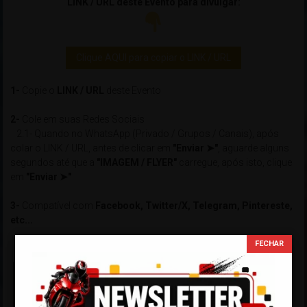
LINK / URL deste Evento para divulgar:
Clique AQUI para copiar o LINK / URL
1-
Copie o
LINK / URL
deste Evento
2-
Cole em suas Redes Sociais
2.1- Quando no WhatsApp (Privado / Grupos / Canais), após
colar o LINK / URL, antes de clicar em
"Enviar ➤"
, aguarde alguns
segundos até que a
"IMAGEM / FLYER"
carregue, após isto, clique
em
"Enviar ➤"
3-
Compatível com
Facebook, Twitter/X, Telegram, Pintereste,
etc...