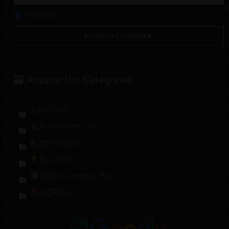
Principal
🗃 Arquivo Por Categorias
⚠ AVISO
(8)
EcoNoroeste
(30)
🎖 DESTAQUE
(1)
by IA
(26)
Notícias Diversas
(85)
ALERTA
(2)