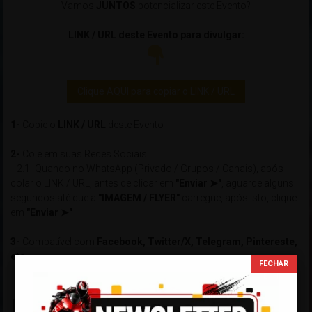
Vamos
JUNTOS
potencializar este Evento?
LINK / URL deste Evento para divulgar:
Clique AQUI para copiar o LINK / URL
1-
Copie o
LINK / URL
deste Evento
2-
Cole em suas Redes Sociais
2.1- Quando no WhatsApp (Privado / Grupos / Canais), após
colar o LINK / URL, antes de clicar em
"Enviar ➤"
, aguarde alguns
segundos até que a
"IMAGEM / FLYER"
carregue, após isto, clique
em
"Enviar ➤"
3-
Compatível com
Facebook, Twitter/X, Telegram, Pintereste,
etc...