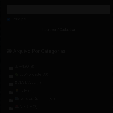
Principal
🗃 Arquivo Por Categorias
⚠ AVISO
(8)
EcoNoroeste
(30)
🎖 DESTAQUE
(1)
by IA
(26)
Notícias Diversas
(85)
ALERTA
(2)