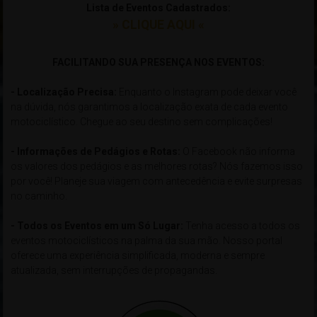
Lista de Eventos Cadastrados:
» CLIQUE AQUI «
xxxxxxxxxxxxxxxxxxxxxxxxxxxxxxxxxxxxxxxxxxxxxxxxxxxxxxxxxxxx
FACILITANDO SUA PRESENÇA NOS EVENTOS:
- Localização Precisa:
Enquanto o Instagram pode deixar você
na dúvida, nós garantimos a localização exata de cada evento
motociclístico. Chegue ao seu destino sem complicações!
- Informações de Pedágios e Rotas:
O Facebook não informa
os valores dos pedágios e as melhores rotas? Nós fazemos isso
por você! Planeje sua viagem com antecedência e evite surpresas
no caminho.
- Todos os Eventos em um Só Lugar:
Tenha acesso a todos os
eventos motociclísticos na palma da sua mão. Nosso portal
oferece uma experiência simplificada, moderna e sempre
atualizada, sem interrupções de propagandas.