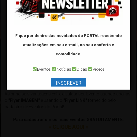
Fique por dentro das novidades do PORTAL
recebendo
atualizações em seu e-mail, no seu conforto e
comodidade.
Eventos
Notícias
Dicas
Vídeos
INSCREVER
As principais vantagens entre divulgar seu Evento usando apenas
o
"Flyer IMAGEM"
e usando o
"Flyer LINK"
fornecido pelo
cadastro de Eventos do Portal!
Para cadastrar um ou mais Eventos GRATUITAMENTE:
» CLIQUE AQUI «