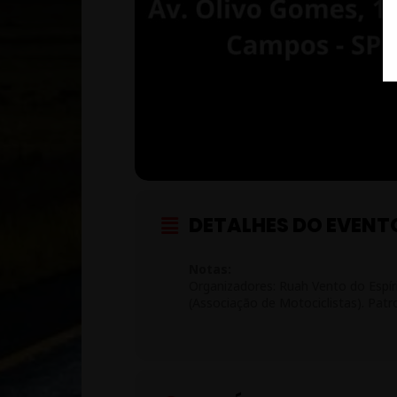
DETALHES DO EVENT
Notas:
Organizadores: Ruah Vento do Espíri
(Associação de Motociclistas). Patr