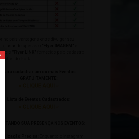
principais vantagens entre divulgar seu
nto usando apenas o
"Flyer IMAGEM"
e
ndo o
"Flyer LINK"
fornecido pelo cadastro
Eventos do Portal!
Para cadastrar um ou mais Eventos
GRATUITAMENTE:
» CLIQUE AQUI «
Lista de Eventos Cadastrados:
» CLIQUE AQUI «
xxxxxxxxxxxxxxxxxxxxxxxxxxxxxxxxxxxxxxxxxxxxxxxxxxxxxxx
ILITANDO SUA PRESENÇA NOS EVENTOS:
ocalização Precisa:
Enquanto o Instagram