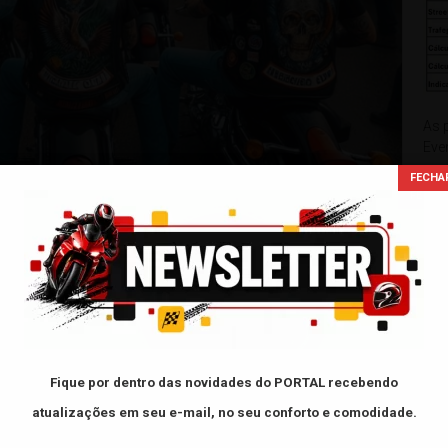
As 
Eve
usa
de 
xxxxx
Fique por dentro das novidades do PORTAL
recebendo
FAC
atualizações em seu e-mail, no seu conforto e comodidade.
- L