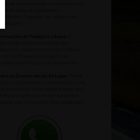
e deixar você na dúvida, nós garantimos a
alização exata de cada evento
ociclístico. Chegue ao seu destino sem
plicações!
nformações de Pedágios e Rotas:
O
ebook não informa os valores dos
ágios e as melhores rotas? Nós fazemos
o por você! Planeje sua viagem com
ecedência e evite surpresas no caminho.
odos os Eventos em um Só Lugar:
Tenha
sso a todos os eventos motociclísticos na
ma da sua mão. Nosso portal oferece uma
eriência simplificada, moderna e sempre
alizada, sem interrupções de propagandas.