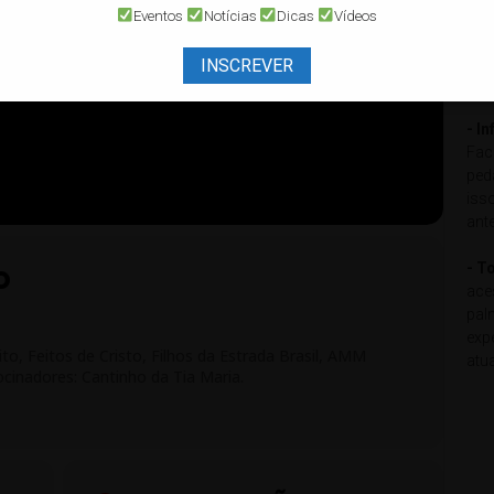
pod
Eventos
Notícias
Dicas
Vídeos
loc
mot
INSCREVER
com
- I
Fac
ped
iss
ant
- T
O
ace
pal
exp
to, Feitos de Cristo, Filhos da Estrada Brasil, AMM
atu
ocinadores: Cantinho da Tia Maria.