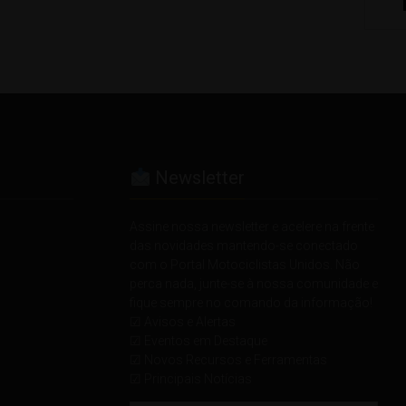
Newsletter
Assine nossa newsletter e acelere na frente
das novidades mantendo-se conectado
com o Portal Motociclistas Unidos. Não
perca nada, junte-se à nossa comunidade e
fique sempre no comando da informação!
☑ Avisos e Alertas
☑ Eventos em Destaque
☑ Novos Recursos e Ferramentas
☑ Principais Notícias