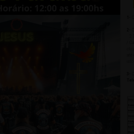
1-
C
2-
C
2.1
/ Ca
cli
até
isto
3-
C
Tel