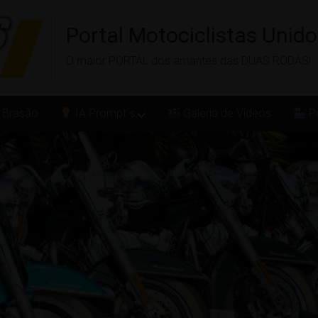
Portal Motociclistas Unid
O maior PORTAL dos amantes das DUAS RODAS!
 Brasão
IA Prompt´s
Galeria de Vídeos
Po