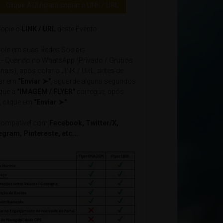
Clique AQUI para copiar o LINK / URL
opie o
LINK / URL
deste Evento
ole em suas Redes Sociais
- Quando no WhatsApp (Privado / Grupos
nais), após colar o LINK / URL, antes de
car em
"Enviar ➤"
, aguarde alguns segundos
 que a
"IMAGEM / FLYER"
carregue, após
, clique em
"Enviar ➤"
ompatível com
Facebook, Twitter/X,
egram, Pintereste, etc...