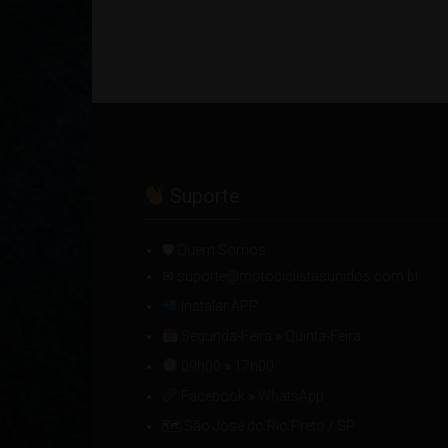
Suporte
🛡 Quem Somos
✉ suporte@motociclistasunidos.com.br
Instalar APP
Segunda-Feira
»
Quinta-Feira
09h00
»
17h00
Facebook
»
WhatsApp
🗺 São José do Rio Preto / SP