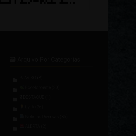
🗃 Arquivo Por Categorias
⚠ AVISO
(8)
EcoNoroeste
(30)
🎖 DESTAQUE
(1)
by IA
(26)
Notícias Diversas
(85)
ALERTA
(2)