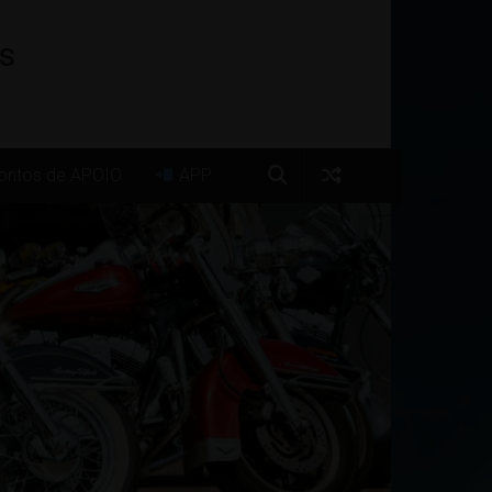
os
ntos de APOIO
APP