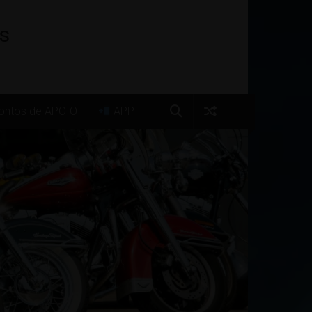
os
ntos de APOIO
APP