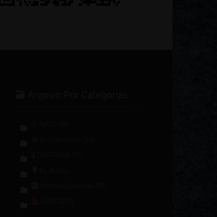
🗃 Arquivo Por Categorias
⚠ AVISO
(8)
EcoNoroeste
(30)
🎖 DESTAQUE
(1)
by IA
(26)
Notícias Diversas
(85)
ALERTA
(2)