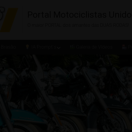
Portal Motociclistas Unid
O maior PORTAL dos amantes das DUAS RODAS!
 Brasão
IA Prompt´s
Galeria de Vídeos
Po