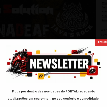
As 
Eve
usa
de 
O
xxxxx
Fique por dentro das novidades do PORTAL
recebendo
FAC
atualizações em seu e-mail, no seu conforto e comodidade.
 Solution, BERNADEAF, Java’s Rock, A Banda do Deni.
- L