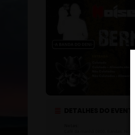
DETALHES DO EVENT
Notas:
Café da manhã 0800. Bandas: Noise