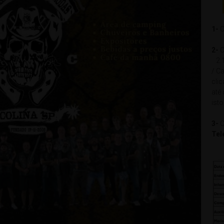
1-
C
2-
C
2.1
/ Ca
cli
até
isto
3-
C
Tel