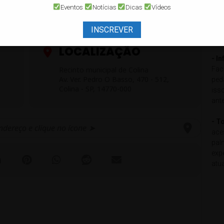
pod
Eventos
Notícias
Dicas
Vídeos
loc
mot
INSCREVER
com
LOCALIZAÇÃO
- I
Fac
Recinto municipal de Colina
Av. Ver. Pedro O Basso, 470 - 512,
ped
Colina - SP, 14770-000
iss
ant
- T
ace
pal
exp
atu