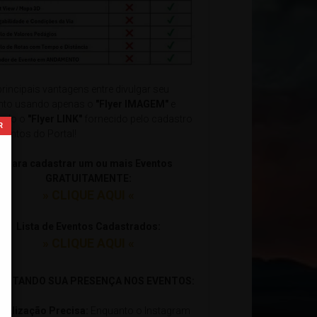
principais vantagens entre divulgar seu
nto usando apenas o
"Flyer IMAGEM"
e
ndo o
"Flyer LINK"
fornecido pelo cadastro
Eventos do Portal!
Para cadastrar um ou mais Eventos
GRATUITAMENTE:
» CLIQUE AQUI «
Lista de Eventos Cadastrados:
» CLIQUE AQUI «
xxxxxxxxxxxxxxxxxxxxxxxxxxxxxxxxxxxxxxxxxxxxxxxxxxxxxxx
ILITANDO SUA PRESENÇA NOS EVENTOS:
ocalização Precisa:
Enquanto o Instagram