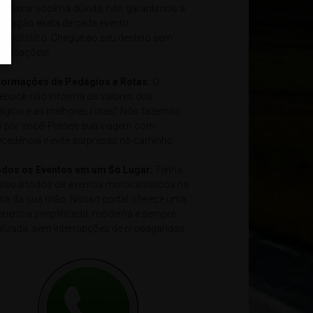
e deixar você na dúvida, nós garantimos a
alização exata de cada evento
ociclístico. Chegue ao seu destino sem
plicações!
nformações de Pedágios e Rotas:
O
ebook não informa os valores dos
ágios e as melhores rotas? Nós fazemos
o por você! Planeje sua viagem com
ecedência e evite surpresas no caminho.
odos os Eventos em um Só Lugar:
Tenha
sso a todos os eventos motociclísticos na
ma da sua mão. Nosso portal oferece uma
eriência simplificada, moderna e sempre
alizada, sem interrupções de propagandas.