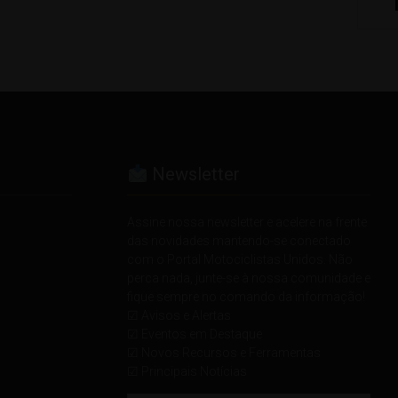
Newsletter
Assine nossa newsletter e acelere na frente
das novidades mantendo-se conectado
com o Portal Motociclistas Unidos. Não
perca nada, junte-se à nossa comunidade e
fique sempre no comando da informação!
☑ Avisos e Alertas
☑ Eventos em Destaque
☑ Novos Recursos e Ferramentas
☑ Principais Notícias