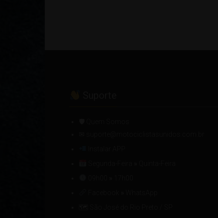
Suporte
🛡 Quem Somos
✉ suporte@motociclistasunidos.com.br
Instalar APP
Segunda-Feira
»
Quinta-Feira
09h00
»
17h00
Facebook
»
WhatsApp
🗺 São José do Rio Preto / SP