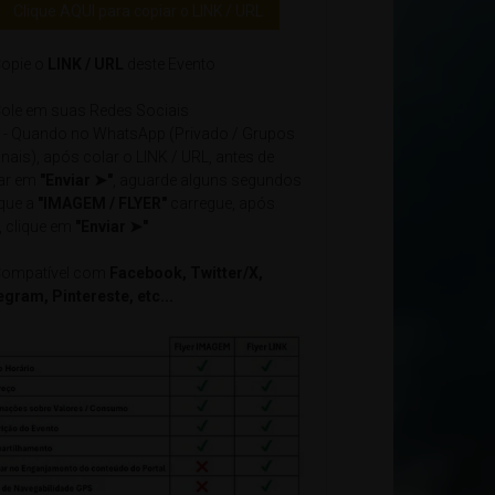
Clique AQUI para copiar o LINK / URL
opie o
LINK / URL
deste Evento
ole em suas Redes Sociais
- Quando no WhatsApp (Privado / Grupos
nais), após colar o LINK / URL, antes de
car em
"Enviar ➤"
, aguarde alguns segundos
 que a
"IMAGEM / FLYER"
carregue, após
, clique em
"Enviar ➤"
ompatível com
Facebook, Twitter/X,
egram, Pintereste, etc...