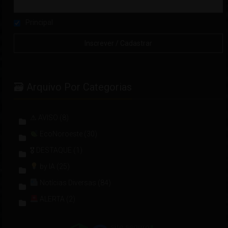
Principal
🗃 Arquivo Por Categorias
⚠ AVISO
(8)
EcoNoroeste
(30)
🎖 DESTAQUE
(1)
by IA
(25)
Notícias Diversas
(84)
ALERTA
(2)