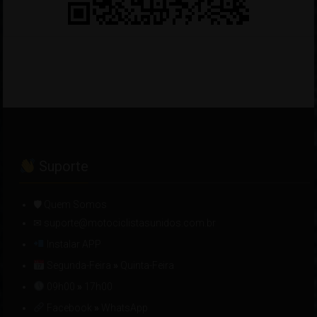
Suporte
🛡 Quem Somos
✉ suporte@motociclistasunidos.com.br
Instalar APP
Segunda-Feira
»
Quinta-Feira
09h00
»
17h00
Facebook
»
WhatsApp