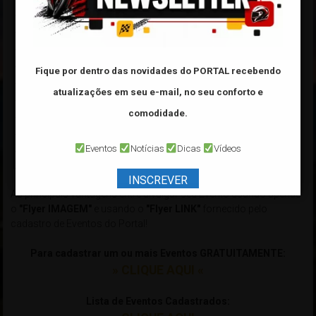
Fique por dentro das novidades do PORTAL
recebendo
atualizações em seu e-mail, no seu conforto e
comodidade.
Eventos
Notícias
Dicas
Vídeos
INSCREVER
As principais vantagens entre divulgar seu Evento usando apenas
o
"Flyer IMAGEM"
e usando o
"Flyer LINK"
fornecido pelo
cadastro de Eventos do Portal!
Para cadastrar um ou mais Eventos GRATUITAMENTE:
» CLIQUE AQUI «
Lista de Eventos Cadastrados: