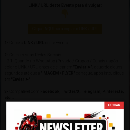
LINK / URL deste Evento para divulgar:
Clique AQUI para copiar o LINK / URL
1-
Copie o
LINK / URL
deste Evento
2-
Cole em suas Redes Sociais
2.1- Quando no WhatsApp (Privado / Grupos / Canais), após
colar o LINK / URL, antes de clicar em
"Enviar ➤"
, aguarde alguns
segundos até que a
"IMAGEM / FLYER"
carregue, após isto, clique
em
"Enviar ➤"
3-
Compatível com
Facebook, Twitter/X, Telegram, Pintereste,
etc...