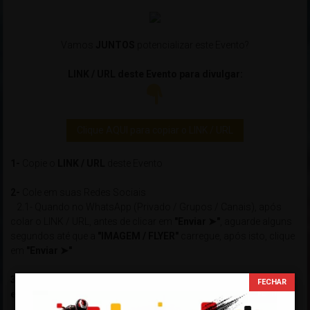
Vamos
JUNTOS
potencializar este Evento?
LINK / URL deste Evento para divulgar:
Clique AQUI para copiar o LINK / URL
1-
Copie o
LINK / URL
deste Evento
2-
Cole em suas Redes Sociais
2.1- Quando no WhatsApp (Privado / Grupos / Canais), após
colar o LINK / URL, antes de clicar em
"Enviar ➤"
, aguarde alguns
segundos até que a
"IMAGEM / FLYER"
carregue, após isto, clique
em
"Enviar ➤"
3-
Compatível com
Facebook, Twitter/X, Telegram, Pintereste,
etc...