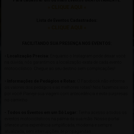
Para cadastrar um ou mais Eventos GRATUITAMENTE:
» CLIQUE AQUI «
Lista de Eventos Cadastrados:
» CLIQUE AQUI «
xxxxxxxxxxxxxxxxxxxxxxxxxxxxxxxxxxxxxxxxxxxxxxxxxxxxxxxxxxxx
FACILITANDO SUA PRESENÇA NOS EVENTOS:
- Localização Precisa:
Enquanto o Instagram pode deixar você
na dúvida, nós garantimos a localização exata de cada evento
motociclístico. Chegue ao seu destino sem complicações!
- Informações de Pedágios e Rotas:
O Facebook não informa
os valores dos pedágios e as melhores rotas? Nós fazemos isso
por você! Planeje sua viagem com antecedência e evite surpresas
no caminho.
- Todos os Eventos em um Só Lugar:
Tenha acesso a todos os
eventos motociclísticos na palma da sua mão. Nosso portal
oferece uma experiência simplificada, moderna e sempre
atualizada, sem interrupções de propagandas.