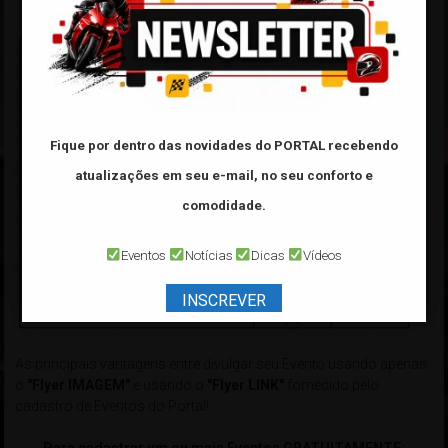
Fique por dentro das novidades do PORTAL
recebendo
atualizações em seu e-mail, no seu conforto e
comodidade.
Eventos
Notícias
Dicas
Vídeos
INSCREVER
As principais vantagens entre divulgar seu Evento usando apenas
o
"Flyer IMAGEM"
e usando o
"Flyer LINK"
fornecido pelo
cadastro de Eventos do Portal!