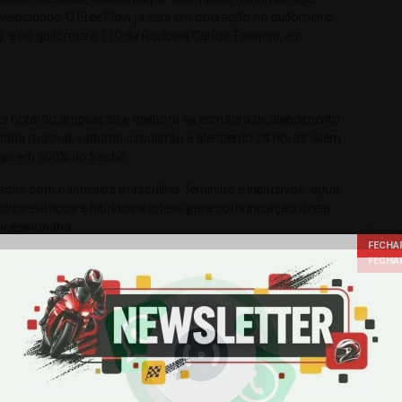
velocidade. O Free Flow já está em operação no quilômetro
), e no quilômetro 110 da Rodovia Carlos Tonanni, em
 notarão ampliação e melhora na estrutura de atendimento.
ada rodovia, viaturas circularão e atenderão 24 horas. Além
ogia em 100% do trecho.
s com banheiros masculino, feminino e inclusivos, água
culos elétricos e híbridos e totens para comunicação direta
ncessionária.
 com mais uma frota de 15 veículos operacionais, entre
de apoio, além dos Painéis de Mensagem Variável (PMVs), que
 de qualquer tipo de atendimento, seja por pane mecânica ou
 gratuitamente, o
SOS.ECO.BR
. A ajuda pode ser solicitada por
ir do carro para fazer a chamada, mas se estiver sozinho é