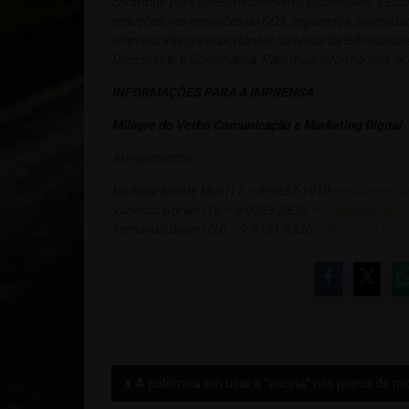
contribuir para o desenvolvimento sustentável, a E
reduções nas emissões de CO2, segurança, diversidade
empresa integra importantes carteiras da B3 relaciona
Diversidade e Governança. Para mais informações, a
INFORMAÇÕES PARA A IMPRENSA
Milagre do Verbo Comunicação e Marketing Digital
Atendimentos:
Michelle Monte Mor (17 – 9-9637-1919 –
milagredov
Vanessa Gurian (16 – 9-9233-3835 –
milagredoverbo
Fernando Bueno (16 – 9-9131-5326 –
fernando.bue
Navegação
A polêmica em usar a “vacina” nos pneus de mo