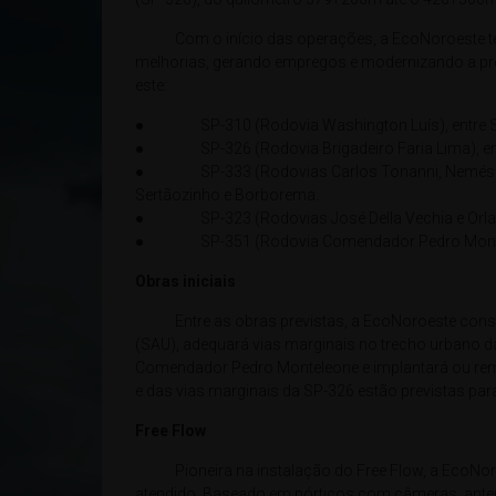
Com o início das operações, a EcoNoroeste terá
melhorias, gerando empregos e modernizando a pre
este:
● SP-310 (Rodovia Washington Luís), entre São
● SP-326 (Rodovia Brigadeiro Faria Lima), entr
● SP-333 (Rodovias Carlos Tonanni, Nemésio Cade
Sertãozinho e Borborema.
● SP-323 (Rodovias José Della Vechia e Orlando 
● SP-351 (Rodovia Comendador Pedro Monteleo
Obras iniciais
Entre as obras previstas, a EcoNoroeste constru
(SAU), adequará vias marginais no trecho urbano da
Comendador Pedro Monteleone e implantará ou rem
e das vias marginais da SP-326 estão previstas par
Free Flow
Pioneira na instalação do Free Flow, a EcoNoroes
atendido. Baseado em pórticos com câmeras, anten