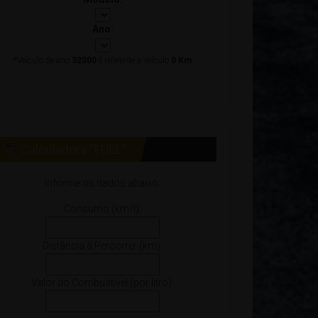
Ano:
*Veículo de ano
32000
é referente a veículo
0 Km
Calculadora “FUEL”
Informe os dados abaixo:
Consumo (km/l):
Distância à Percorrer (km):
Valor do Combustível (por litro):