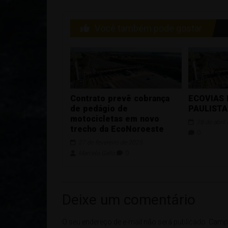
de
artigos
Você também pode gostar
Contrato prevê cobrança
ECOVIAS
de pedágio de
PAULISTA
motocicletas em novo
28 de abril
trecho da EcoNoroeste
0
27 de fevereiro de 2025
Marcelo Gallo
0
Deixe um comentário
O seu endereço de e-mail não será publicado.
Campo