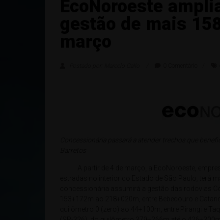
EcoNoroeste ampli
gestão de mais 15
março
Postado por: Marcelo Gallo
0 Comentário
Concessionária passará a atender trechos que benefi
Barretos
A partir de 4 de março, a EcoNoroeste, empresa
estradas no interior do Estado de São Paulo, terá 
concessionária assumirá a gestão das rodovias C
153+172m ao 218+020m, entre Bebedouro e Catanduv
quilômetro 0 (zero) ao 44+100m, entre Pirangi e Taq
(SP-326), do quilômetro 379+266m até o 426+300m,