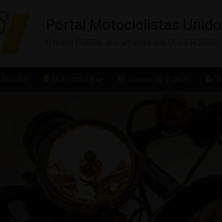
Portal Motociclistas Unid
O maior PORTAL dos amantes das DUAS RODAS!
 Brasão
IA Prompt´s
Galeria de Vídeos
Po