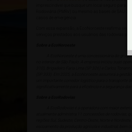
imprescindível que busque um local seguro para ace
Rodoviária (PMRv) ou mesmo as bases de SAU da c
casos de emergência.
Com essa expansão, a EcoNoroeste reafirma seu 
serviços prestados aos usuários das rodovias paul
Sobre a EcoNoroeste
A EcoNoroeste é uma concessionária do grupo EcoR
no interior de São Paulo. A empresa iniciou suas op
310), Brigadeiro Faria Lima (SP 326) e Carlos Tonanni
(SP 333). Em 2025, a EcoNoroeste assumirá a gestão 
um importante corredor logístico para o transporte de
significativamente para a eficiência e a segurança da
Sobre a EcoRodovias
A EcoRodovias é a operadora com maior extensã
atualmente administra 11 concessões de rodovias, q
regiões Sul, Sudeste, Centro-Oeste, Norte e Nordeste
escoamento da produção agrícola e industrial, bem co