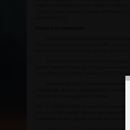
viagem sem precisar parar em cabines ou reduzir a 
179 da Rodovia Laurentino Mascari, em Itápolis (SP
Jaboticabal (SP).
Estrutura de atendimento
Com a EcoNoroeste, os usuários das rodovias
Estarão disponíveis novas bases de SAU, duas em c
disso, haverá cobertura de câmeras de alta tecnol
Serão construídas seis bases do SAUs, equipada
potável, bebedouro para
pet
, carregadores para veí
com o Centro de Controle Operacional (CCO) da co
Para emergências, os motoristas poderão contar
ambulâncias, guinchos, resgate animal e veículos 
reforçam a comunicação nas rodovias.
Além do 0800-326-3663, os usuários que precisarem
socorro médico, podem acessar direto pelo celular,
mensagem de texto, ligação ou chamada de vídeo.
Com o
SOS.ECO.BR
, o usuário não precisa sa