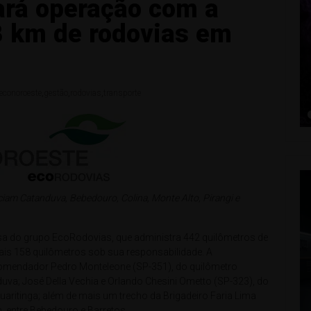
ará operação com a
8 km de rodovias em
econoroeste
,
gestão
,
rodovias
,
transporte
ciam Catanduva, Bebedouro, Colina, Monte Alto, Pirangi e
 do grupo EcoRodovias, que administra 442 quilômetros de
mais 158 quilômetros sob sua responsabilidade. A
omendador Pedro Monteleone (SP-351), do quilômetro
a; José Della Vechia e Orlando Chesini Ometto (SP-323), do
uaritinga; além de mais um trecho da Brigadeiro Faria Lima
 entre Bebedouro e Barretos.