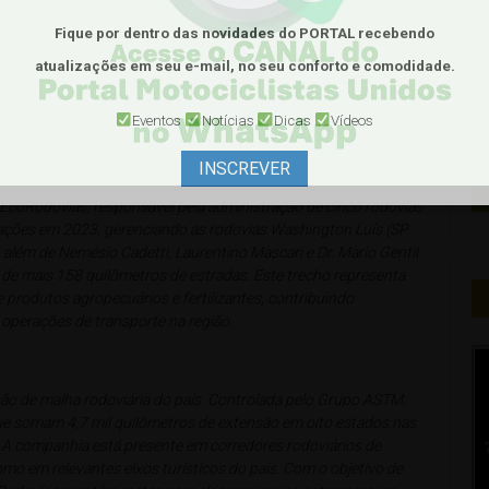
ssar, como postos de serviço, bases da Polícia Militar
Fique por dentro das novidades do PORTAL
recebendo
oncessionária. O acostamento só deve ser utilizado em
atualizações em seu e-mail, no seu conforto e comodidade.
compromisso com a segurança, inovação e qualidade dos
Eventos
Notícias
Dicas
Vídeos
istas.
INSCREVER
odovias, responsável pela administração de cinco rodovias
erações em 2023, gerenciando as rodovias Washington Luís (SP
, além de Nemésio Cadetti, Laurentino Mascari e Dr. Mario Gentil
de mais 158 quilômetros de estradas. Este trecho representa
 produtos agropecuários e fertilizantes, contribuindo
s operações de transporte na região.
o de malha rodoviária do país. Controlada pelo Grupo ASTM,
ue somam 4,7 mil quilômetros de extensão em oito estados nas
. A companhia está presente em corredores rodoviários de
mo em relevantes eixos turísticos do país. Com o objetivo de