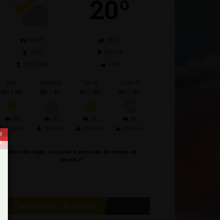
20º
06:45
18:00
53%
6 km/h
1013 hPa
13%
Hoje
Amanhã.
Sáb. 8
Dom. 9
33º / 20º
35º / 21º
36º / 22º
37º / 25º
0%
0%
0%
0%
21 km/h
30 km/h
25 km/h
21 km/h
Antes de viajar, consulte a previsão do tempo de
destino!
Campanhas & Social