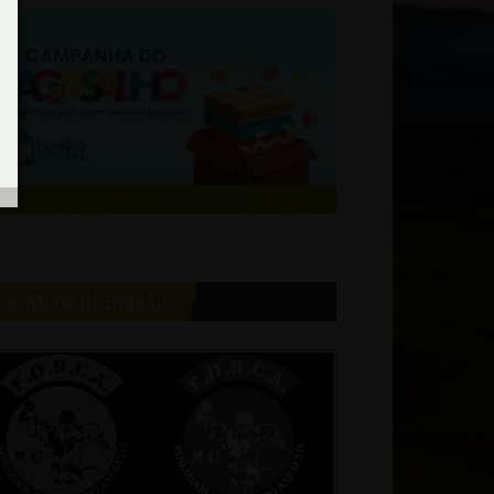
☠ Mural do Brasão