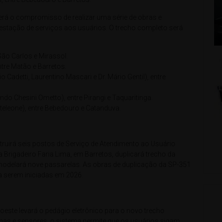
 o compromisso de realizar uma série de obras e
stação de serviços aos usuários. O trecho completo será
 Carlos e Mirassol.
e Matão e Barretos.
tti, Laurentino Mascari e Dr. Mário Gentil), entre
Chesini Ometto), entre Pirangi e Taquaritinga.
ne), entre Bebedouro e Catanduva.
irá seis postos de Serviço de Atendimento ao Usuário
 Brigadeiro Faria Lima, em Barretos, duplicará trecho da
odelará nove passarelas. As obras de duplicação da SP-351
a serem iniciadas em 2026.
te levará o pedágio eletrônico para o novo trecho
as e sensores, o sistema permite que os usuários sigam