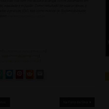
coRodovias mantém metas para alcançar novos patamares em
, equidade e inclusão. Como resultado de suas práticas, a
das a práticas ESG, tais como índices de Sustentabilidade,
cesse
www.ecorodovias.com.br
.
erbo.imprensa.sjrp@gmail.com
).
.regiaocentral@gmail.com
).
no@milagredoverbo.com.br
).
tos.
Na Pista da Gíria