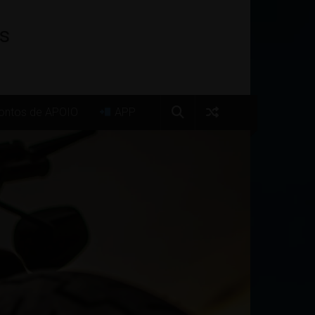
os
ntos de APOIO
APP