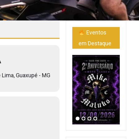
Eventos
em Destaque
A
e Lima, Guaxupé - MG