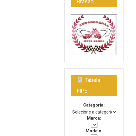
Brasão
Fique por dentro das novidades do PORTAL
recebendo
atualizações em seu e-mail, no seu conforto e comodidade.
Eventos
Notícias
Dicas
Vídeos
INSCREVER
Tabela
FIPE
Categoria:
Marca:
Modelo: