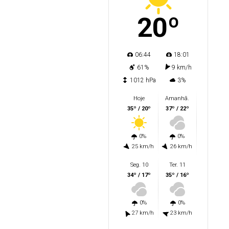
20º
06:44
18:01
61%
9 km/h
1012 hPa
3%
Hoje
Amanhã.
35º / 20º
37º / 22º
0%
0%
25 km/h
26 km/h
Seg. 10
Ter. 11
34º / 17º
35º / 16º
0%
0%
27 km/h
23 km/h