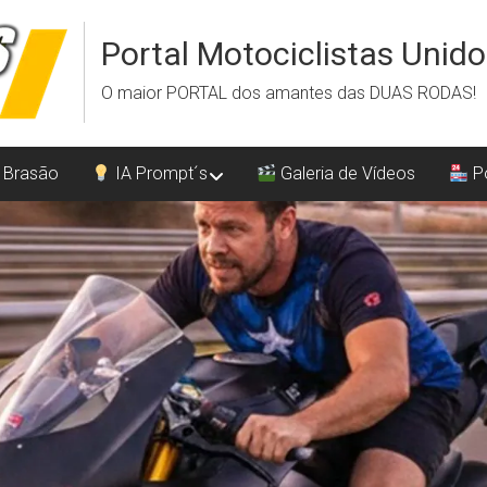
Portal Motociclistas Unid
O maior PORTAL dos amantes das DUAS RODAS!
 Brasão
IA Prompt´s
Galeria de Vídeos
Po