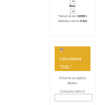
Ano:
*Veículo de ano
32000
é
referente a veículo
0 Km
Calculadora
“FUEL”
Informe os dados
abaixo:
Consumo (km/l):