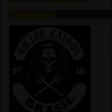
☠ Mural do Brasão