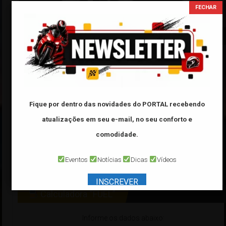
Tabela FIPE
Categoria:
Marca:
Modelo:
Fique por dentro das novidades do PORTAL
recebendo
atualizações em seu e-mail, no seu conforto e
Ano:
comodidade.
*Veículo de ano
32000
é referente a veículo
0 Km
Eventos
Notícias
Dicas
Vídeos
INSCREVER
Calculadora “FUEL”
Informe os dados abaixo: