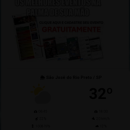
🌦 São José do Rio Preto / SP
32º
06:45
18:00
22%
20 km/h
1008 hPa
12%