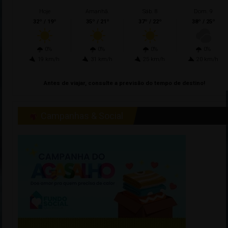
Hoje
Amanhã.
Sáb. 8
Dom. 9
32º / 19º
35º / 21º
37º / 22º
38º / 25º
0%
0%
0%
0%
19 km/h
31 km/h
25 km/h
20 km/h
Antes de viajar, consulte a previsão do tempo de destino!
Campanhas & Social