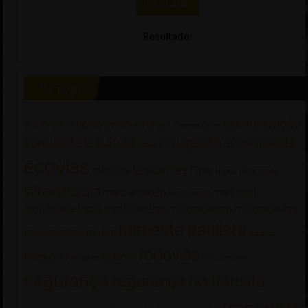
Consultar
Resultado:
🏷 Tags
comunicação
aniversário
apoio
aventura
Brasil
Cinema
Colete
comunidade
cultura
Divulgação
econoroeste
Dicas
ecovias
eventos
feriado
Free Flow
Honda
informação
infraestrutura
maio amarelo
marketing
Manutenção
mobilidade
moto
motocicletas
motociclismo
motociclistas
noroeste paulista
motoqueiros
motos
notícias
rodovias
Pedágio
radares
Pilotagem
rotas incríveis
segurança
segurança no trânsito