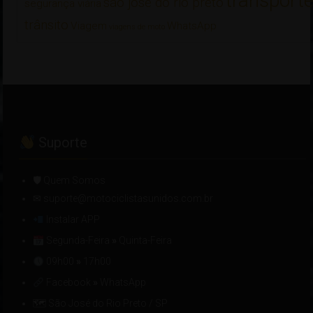
transport
são josé do rio preto
segurança viária
trânsito
Viagem
WhatsApp
viagens de moto
Suporte
🛡 Quem Somos
✉ suporte@motociclistasunidos.com.br
Instalar APP
Segunda-Feira
»
Quinta-Feira
09h00
»
17h00
Facebook
»
WhatsApp
🗺 São José do Rio Preto / SP