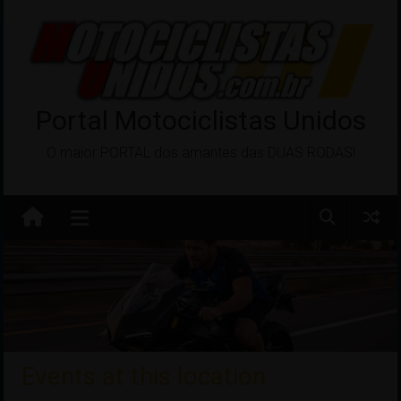
Pular
para
o
conteúdo
Portal Motociclistas Unidos
O maior PORTAL dos amantes das DUAS RODAS!
Events at this location